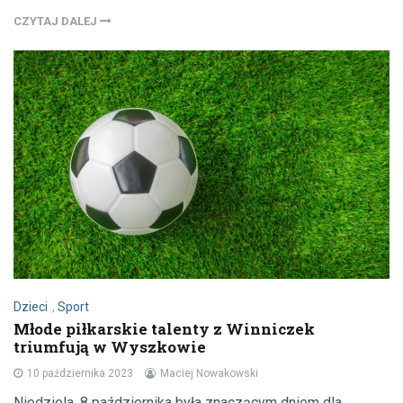
CZYTAJ DALEJ
Dzieci
,
Sport
Młode piłkarskie talenty z Winniczek
triumfują w Wyszkowie
10 października 2023
Maciej Nowakowski
Niedziela, 8 października była znaczącym dniem dla