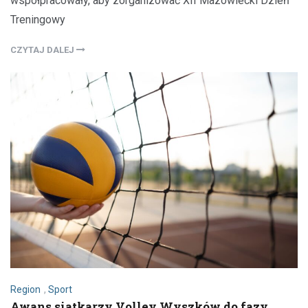
współpracowały, aby zorganizować XII Mazowiecki Dzień
Treningowy
CZYTAJ DALEJ
Region
,
Sport
Awans siatkarzy Volley Wyszków do fazy