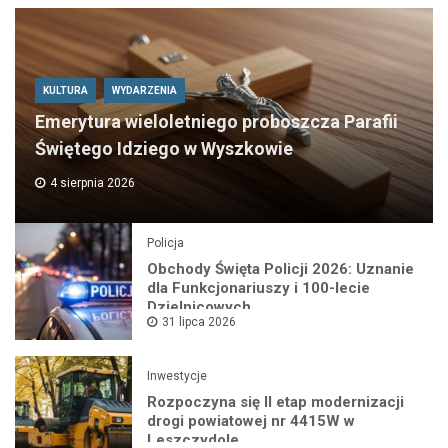
KULTURA
WYDARZENIA
Emerytura wieloletniego proboszcza Parafii
Świętego Idziego w Wyszkowie
4 sierpnia 2026
Policja
Obchody Święta Policji 2026: Uznanie
dla Funkcjonariuszy i 100-lecie
Dzielnicowych
31 lipca 2026
Inwestycje
Rozpoczyna się II etap modernizacji
drogi powiatowej nr 4415W w
Leszczydole