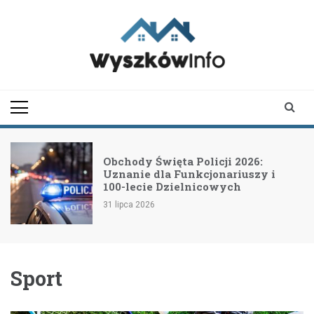
Skip
to
content
wyszkowinfo.pl
informator z Wyszkowa i
okolic
Obchody Święta Policji 2026:
Uznanie dla Funkcjonariuszy i
100-lecie Dzielnicowych
31 lipca 2026
Sport