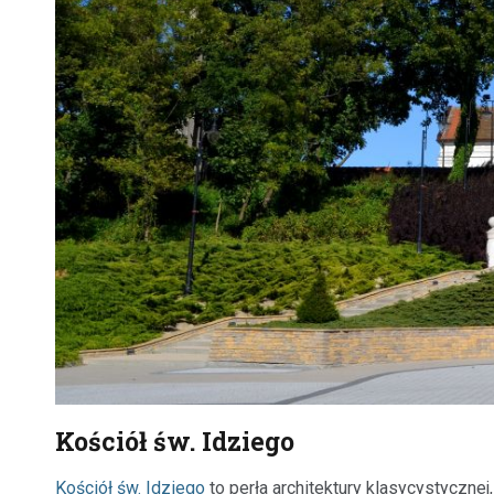
Kościół św. Idziego
Kościół św. Idziego
to perła architektury klasycystyczne