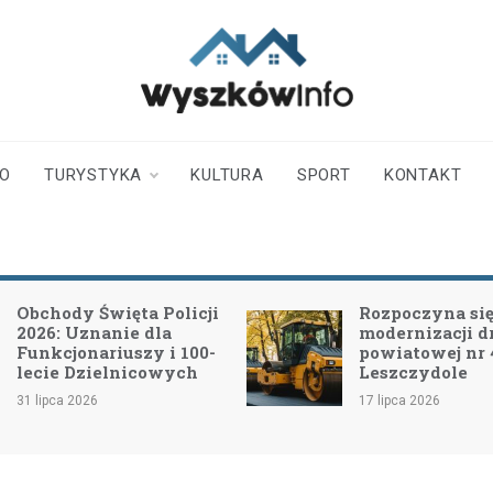
wyszkowinfo.pl
informator z Wyszkowa i
okolic
TO
TURYSTYKA
KULTURA
SPORT
KONTAKT
Rozpoczyna się II etap
Inwestycja 
modernizacji drogi
bezpieczeńs
powiatowej nr 4415W w
Naprawa na
Leszczydole
drogi powiat
4325W
17 lipca 2026
15 lipca 2026