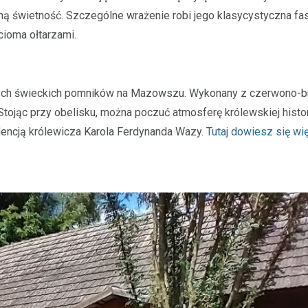
ą świetność. Szczególne wrażenie robi jego klasycystyczna fa
cioma ołtarzami.
rszych świeckich pomników na Mazowszu. Wykonany z czerwono
jąc przy obelisku, można poczuć atmosferę królewskiej histori
encją królewicza Karola Ferdynanda Wazy.
Tutaj dowiesz się wi
Plan modernizacji drogi p
4415W na Mazowszu – inw
bezpieczeństwo i komfort
19 września 2024
Rozważana jest rozbudowa odc
powiatowej trasy nr 4415W, pro
Leszczydół Stary przez Leszczy
do Leszczydół Podwielątki Wielą
Modernizacja…