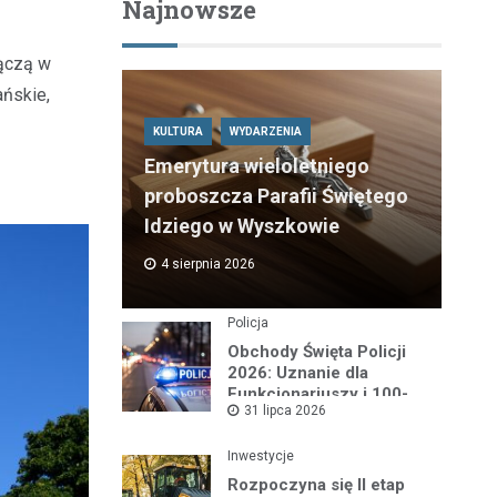
Najnowsze
łączą w
ańskie,
KULTURA
WYDARZENIA
Emerytura wieloletniego
proboszcza Parafii Świętego
Idziego w Wyszkowie
4 sierpnia 2026
Policja
Obchody Święta Policji
2026: Uznanie dla
Funkcjonariuszy i 100-
31 lipca 2026
lecie Dzielnicowych
Inwestycje
Rozpoczyna się II etap