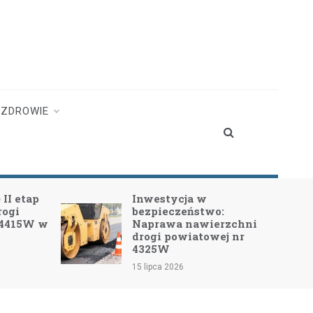
ZDROWIE
w
Nowa inwestycja w
two:
przebudowę drogi Nowa
wierzchni
Pecyna – Długosiodło!
owej nr
13 lipca 2026