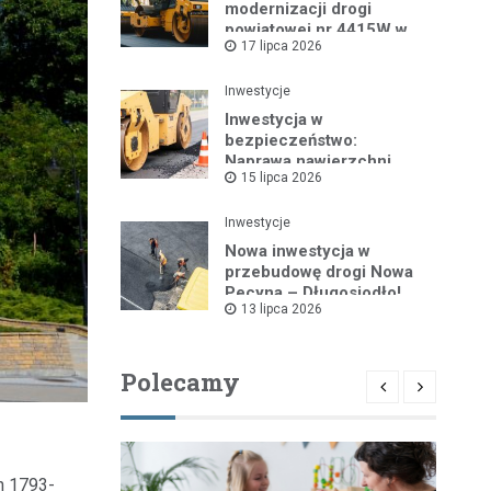
modernizacji drogi
powiatowej nr 4415W w
17 lipca 2026
Leszczydole
Inwestycje
Inwestycja w
bezpieczeństwo:
Naprawa nawierzchni
15 lipca 2026
drogi powiatowej nr
4325W
Inwestycje
Nowa inwestycja w
przebudowę drogi Nowa
Pecyna – Długosiodło!
13 lipca 2026
Polecamy
h 1793-