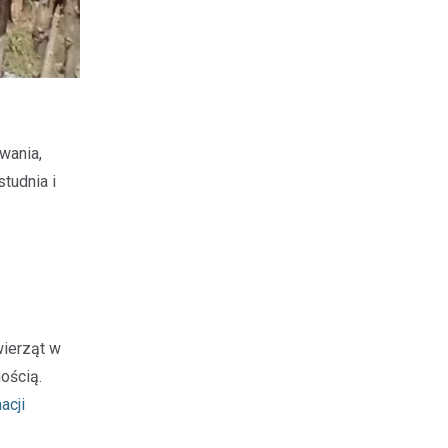
wania,
tudnia i
wierząt w
ością.
acji