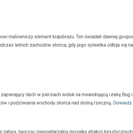
tanowi malowniczy element krajobrazu. Ten świadek dawnej gospo
odczas letnich zachodów słońca, gdy jego sylwetka odbija się na
zapierający dech w piersiach widok na meandrującą rzekę Bug i
aków i podziwiania wschodu słońca nad doliną rzeczną.
Dowiedz 
z naturą, tworząc niepowtarzalną mozaikę atrakcji turystycznych