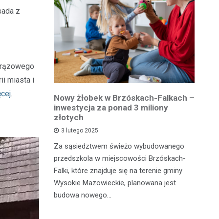
sada z
-brązowego
i miasta i
ęcej
.
owiatowej
Nowy żłobek w Brzóskach-Falkach –
P
estycja w
inwestycja za ponad 3 miliony
dr
 podróży
złotych
is
pu
3 lutego 2025
inka
Za sąsiedztwem świeżo wybudowanego
Je
wadzącej z
przedszkola w miejscowości Brzóskach-
in
dół Działki
Falki, które znajduje się na terenie gminy
mi
tki.
Wysokie Mazowieckie, planowana jest
bi
budowa nowego…
mo