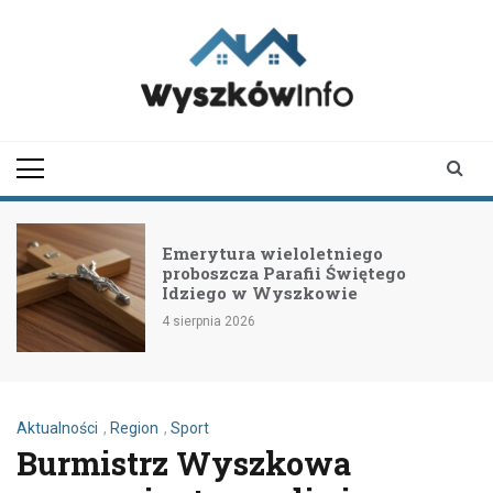
Skip
to
content
wyszkowinfo.pl
informator z Wyszkowa i
okolic
Emerytura wieloletniego
proboszcza Parafii Świętego
Idziego w Wyszkowie
4 sierpnia 2026
Aktualności
,
Region
,
Sport
Burmistrz Wyszkowa