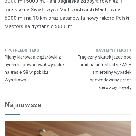
3000 m i 5000 m. Pani Jagielska zdobyła również III
miejsce na Światowych Mistrzostwach Masters na
5000 m i na 10 km oraz ustanowiła nowy rekord Polski
Masters na dystansie 5000 m.
Nawigacja
Pijany kierowca ciężarówki z
Tragiczny skutek jazdy pod
wpisu
bydłem spowodował wypadek
prąd na autostradzie A2 –
na trasie S8 w pobliżu
śmiertelny wypadek
Wyszkowa
spowodowany przez
kierowcę Toyoty
Najnowsze