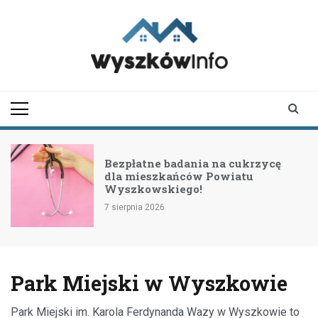
Skip
to
content
wyszkowinfo.pl
informator z Wyszkowa i
okolic
Bezpłatne badania na cukrzycę
dla mieszkańców Powiatu
Wyszkowskiego!
7 sierpnia 2026
Park Miejski w Wyszkowie
Park Miejski im. Karola Ferdynanda Wazy w Wyszkowie to