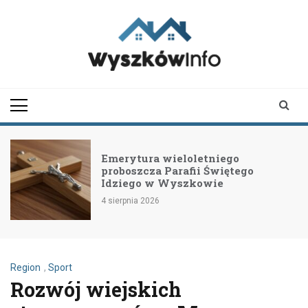
Skip
to
content
wyszkowinfo.pl
informator z Wyszkowa i
okolic
Emerytura wieloletniego
proboszcza Parafii Świętego
Idziego w Wyszkowie
4 sierpnia 2026
Region
,
Sport
Rozwój wiejskich