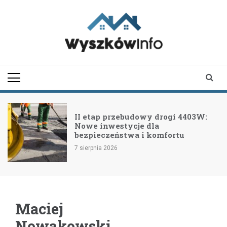
Skip
to
content
wyszkowinfo.pl
informator z Wyszkowa i
okolic
II etap przebudowy drogi 4403W:
Nowe inwestycje dla
bezpieczeństwa i komfortu
7 sierpnia 2026
Maciej
Nowakowski