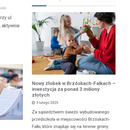
wski
zy ul.
, aktywnie
owiatowej
Nowy żłobek w Brzóskach-Falkach –
P
estycja w
inwestycja za ponad 3 miliony
dr
 podróży
złotych
is
pu
3 lutego 2025
inka
Za sąsiedztwem świeżo wybudowanego
Je
wadzącej z
przedszkola w miejscowości Brzóskach-
in
dół Działki
Falki, które znajduje się na terenie gminy