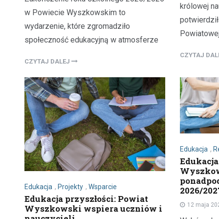
królowej na
w Powiecie Wyszkowskim to
potwierdzi
wydarzenie, które zgromadziło
Powiatowej
społeczność edukacyjną w atmosferze
CZYTAJ DA
CZYTAJ DALEJ
Edukacja
,
R
Edukacja
Wyszkows
ponadpo
Edukacja
,
Projekty
,
Wsparcie
2026/202
Edukacja przyszłości: Powiat
12 maja 20
Wyszkowski wspiera uczniów i
nauczycieli