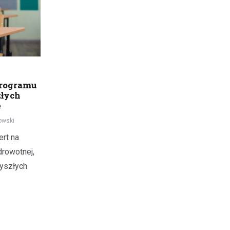
programu
złych
e
owski
rt na
drowotnej,
zyszłych