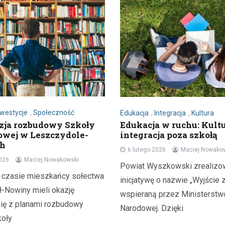
nwestycje
,
Społeczność
Edukacja
,
Integracja
,
Kultura
zja rozbudowy Szkoły
Edukacja w ruchu: Kultu
wej w Leszczydole-
integracja poza szkołą
ch
6 lutego 2026
Maciej Nowako
2026
Maciej Nowakowski
Powiat Wyszkowski zrealizo
 czasie mieszkańcy sołectwa
inicjatywę o nazwie „Wyjście z
-Nowiny mieli okazję
wspieraną przez Ministerstwo
ię z planami rozbudowy
Narodowej. Dzięki
koły