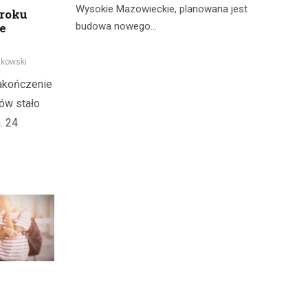
mi
tki.
Wysokie Mazowieckie, planowana jest
 roku
bi
e
budowa nowego…
mo
akowski
akończenie
ów stało
. 24