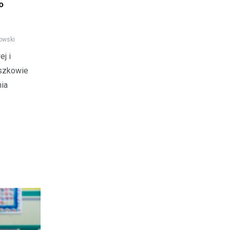
o
owski
j i
yszkowie
ia