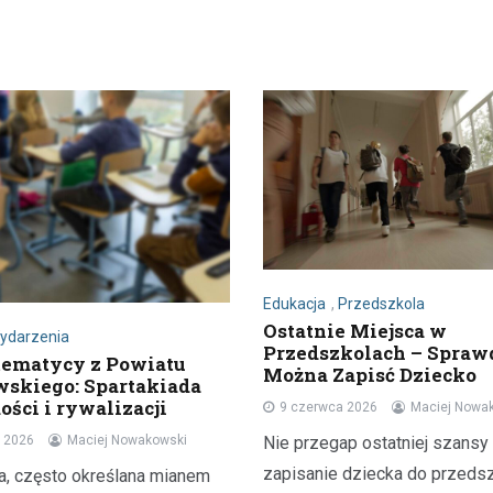
Edukacja
,
Przedszkola
Ostatnie Miejsca w
ydarzenia
Przedszkolach – Sprawd
tematycy z Powiatu
Można Zapisć Dziecko
skiego: Spartakiada
ości i rywalizacji
9 czerwca 2026
Maciej Nowa
Nie przegap ostatniej szansy
 2026
Maciej Nowakowski
zapisanie dziecka do przeds
, często określana mianem