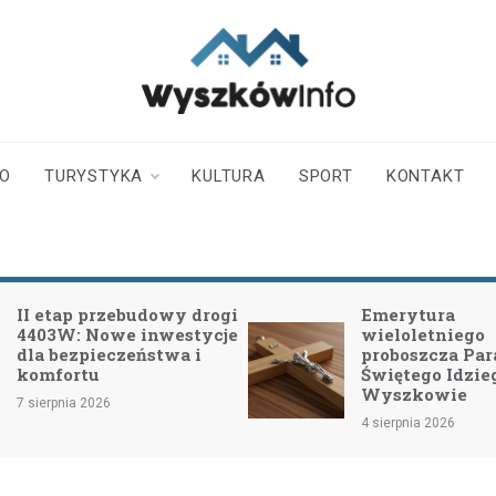
wyszkowinfo.pl
informator z Wyszkowa i
okolic
TO
TURYSTYKA
KULTURA
SPORT
KONTAKT
Emerytura
Obchody Święta
wieloletniego
2026: Uznanie 
proboszcza Parafii
Funkcjonariusz
Świętego Idziego w
lecie Dzielnic
Wyszkowie
31 lipca 2026
4 sierpnia 2026