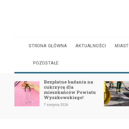
Skip
to
content
STRONA GŁÓWNA
AKTUALNOŚCI
MIAS
POZOSTAŁE
na
II etap przebudowy drogi
4403W: Nowe inwestycje
atu
dla bezpieczeństwa i
komfortu
7 sierpnia 2026