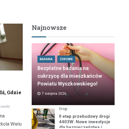
Najnowsze
BADANIA
ZDROWIE
Bezpłatne badania na
cukrzycę dla mieszkańców
Powiatu Wyszkowskiego!
ź, Gdzie
7 sierpnia 2026
kowski
Drogi
 na
II etap przebudowy drogi
4403W: Nowe inwestycje
zkola Wielu
dla bezpieczeństwa i