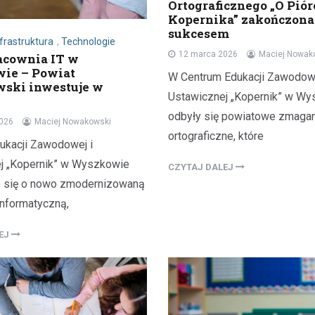
Ortograficznego „O Piór
Kopernika” zakończona
sukcesem
nfrastruktura
,
Technologie
12 marca 2026
Maciej Nowak
acownia IT w
ie – Powiat
W Centrum Edukacji Zawodowe
ski inwestuje w
Ustawicznej „Kopernik” w W
odbyły się powiatowe zmagan
2026
Maciej Nowakowski
ortograficzne, które
ukacji Zawodowej i
j „Kopernik” w Wyszkowie
CZYTAJ DALEJ
 się o nowo zmodernizowaną
informatyczną,
LEJ