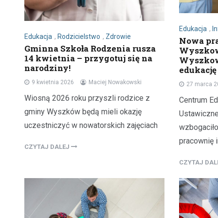
Edukacja
,
I
Edukacja
,
Rodzicielstwo
,
Zdrowie
Nowa pr
Gminna Szkoła Rodzenia rusza
Wyszkow
14 kwietnia – przygotuj się na
Wyszkow
narodziny!
edukację
9 kwietnia 2026
Maciej Nowakowski
27 marca 
Wiosną 2026 roku przyszli rodzice z
Centrum Ed
gminy Wyszków będą mieli okazję
Ustawiczne
uczestniczyć w nowatorskich zajęciach
wzbogaciło
pracownię 
CZYTAJ DALEJ
CZYTAJ DA