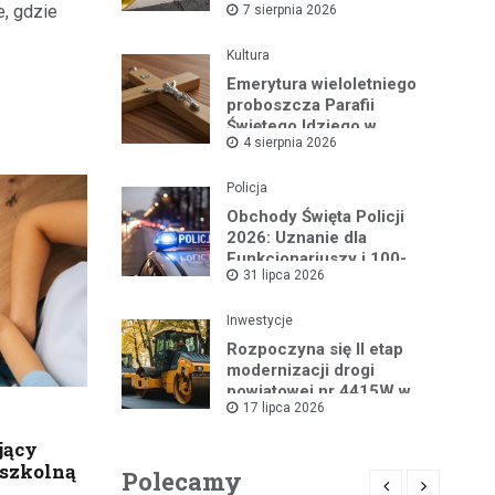
e, gdzie
7 sierpnia 2026
komfortu
Kultura
Emerytura wieloletniego
proboszcza Parafii
Świętego Idziego w
4 sierpnia 2026
Wyszkowie
Policja
Obchody Święta Policji
2026: Uznanie dla
Funkcjonariuszy i 100-
31 lipca 2026
lecie Dzielnicowych
Inwestycje
Rozpoczyna się II etap
modernizacji drogi
powiatowej nr 4415W w
17 lipca 2026
Leszczydole
jący
dszkolną
Polecamy