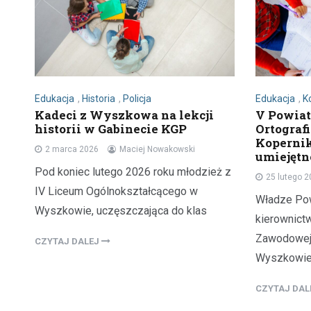
Edukacja
,
Historia
,
Policja
Edukacja
,
K
Kadeci z Wyszkowa na lekcji
V Powia
historii w Gabinecie KGP
Ortograf
Kopernik
2 marca 2026
Maciej Nowakowski
umiejętn
Pod koniec lutego 2026 roku młodzież z
25 lutego 
IV Liceum Ogólnokształcącego w
Władze Po
Wyszkowie, uczęszczająca do klas
kierownict
Zawodowej 
CZYTAJ DALEJ
Wyszkowie 
CZYTAJ DA