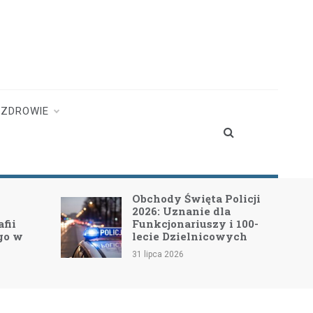
ZDROWIE
 Policji
Rozpoczyna się II etap
dla
modernizacji drogi
y i 100-
powiatowej nr 4415W w
owych
Leszczydole
17 lipca 2026