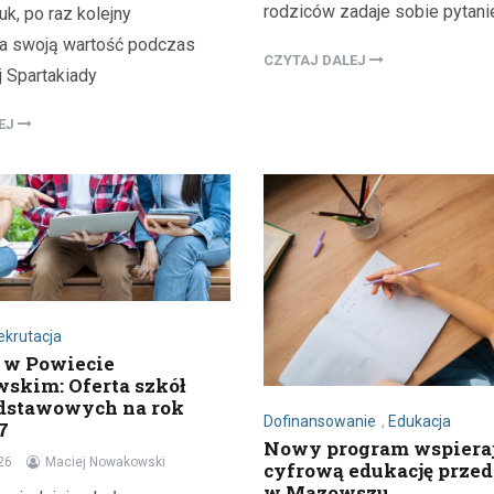
rodziców zadaje sobie pytani
uk, po raz kolejny
ła swoją wartość podczas
CZYTAJ DALEJ
 Spartakiady
LEJ
ekrutacja
 w Powiecie
kim: Oferta szkół
dstawowych na rok
Dofinansowanie
,
Edukacja
7
Nowy program wspiera
26
Maciej Nowakowski
cyfrową edukację prze
w Mazowszu