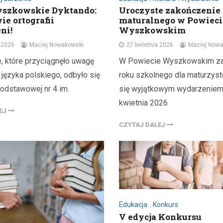
do Leszczydół Podwielątki Wielą
szkowskie Dyktando:
Uroczyste zakończenie
ie ortografii
maturalnego w Powieci
Modernizacja…
ni!
Wyszkowskim
a 2026
Maciej Nowakowski
27 kwietnia 2026
Maciej Now
, które przyciągnęło uwagę
W Powiecie Wyszkowskim z
języka polskiego, odbyło się
roku szkolnego dla maturzyst
odstawowej nr 4 im.
się wyjątkowym wydarzeniem
kwietnia 2026
LEJ
CZYTAJ DALEJ
Edukacja
,
Konkurs
V edycja Konkursu