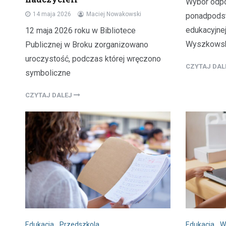
Wybór odpo
14 maja 2026
Maciej Nowakowski
ponadpodst
edukacyjne
12 maja 2026 roku w Bibliotece
Wyszkowski
Publicznej w Broku zorganizowano
uroczystość, podczas której wręczono
CZYTAJ DA
symboliczne
CZYTAJ DALEJ
Edukacja
,
Przedszkola
Edukacja
,
W