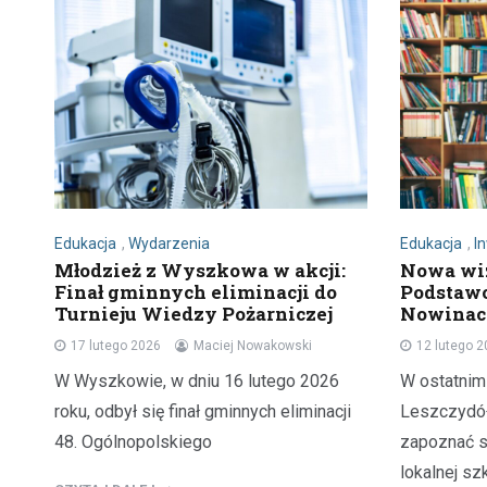
Edukacja
,
Wydarzenia
Edukacja
,
I
Młodzież z Wyszkowa w akcji:
Nowa wi
Finał gminnych eliminacji do
Podstawo
Turnieju Wiedzy Pożarniczej
Nowina
17 lutego 2026
Maciej Nowakowski
12 lutego 
W Wyszkowie, w dniu 16 lutego 2026
W ostatnim
roku, odbył się finał gminnych eliminacji
Leszczydół
48. Ogólnopolskiego
zapoznać s
lokalnej sz