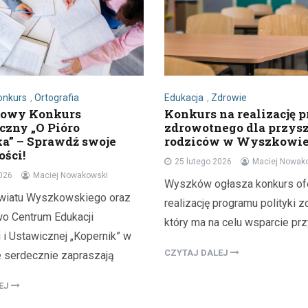
onkurs
,
Ortografia
Edukacja
,
Zdrowie
towy Konkurs
Konkurs na realizację 
iczny „O Pióro
zdrowotnego dla przys
a” – Sprawdź swoje
rodziców w Wyszkowi
ości!
25 lutego 2026
Maciej Nowak
2026
Maciej Nowakowski
Wyszków ogłasza konkurs ofe
wiatu Wyszkowskiego oraz
realizację programu polityki z
wo Centrum Edukacji
który ma na celu wsparcie pr
i Ustawicznej „Kopernik” w
CZYTAJ DALEJ
serdecznie zapraszają
LEJ