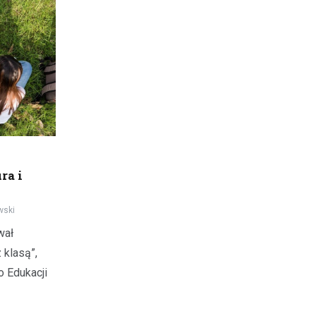
ra i
wski
wał
 klasą”,
 Edukacji