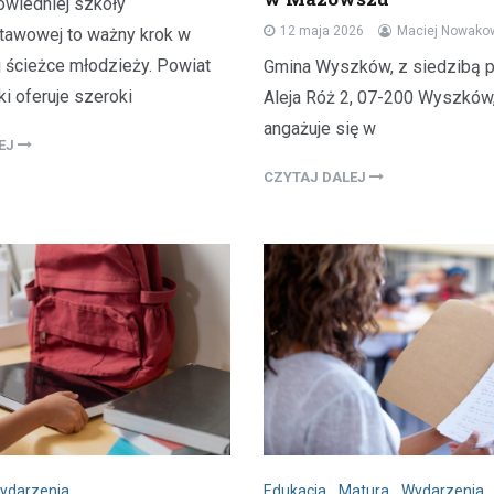
wiedniej szkoły
12 maja 2026
Maciej Nowako
awowej to ważny krok w
j ścieżce młodzieży. Powiat
Gmina Wyszków, z siedzibą pr
 oferuje szeroki
Aleja Róż 2, 07-200 Wyszków
angażuje się w
LEJ
CZYTAJ DALEJ
Plan modernizacji drogi p
4415W na Mazowszu – inw
bezpieczeństwo i komfort
19 września 2024
Rozważana jest rozbudowa odc
powiatowej trasy nr 4415W, pro
Leszczydół Stary przez Leszczy
ydarzenia
Edukacja
,
Matura
,
Wydarzenia