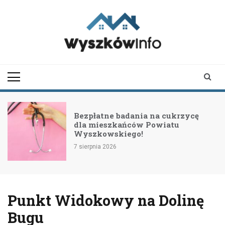
Skip
to
content
wyszkowinfo.pl
informator z Wyszkowa i
okolic
Bezpłatne badania na cukrzycę
dla mieszkańców Powiatu
Wyszkowskiego!
7 sierpnia 2026
Punkt Widokowy na Dolinę
Bugu