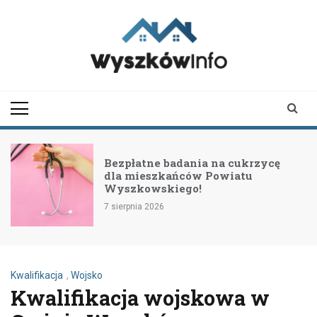
Skip
to
content
wyszkowinfo.pl
informator z Wyszkowa i
okolic
Bezpłatne badania na cukrzycę
dla mieszkańców Powiatu
Wyszkowskiego!
7 sierpnia 2026
Kwalifikacja
,
Wojsko
Kwalifikacja wojskowa w