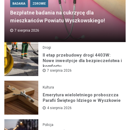
BADANIA
ZDROWIE
Bezpłatne badania na cukrzycę dla
mieszkańców Powiatu Wyszkowskiego!
7 sierpnia 2026
Drogi
II etap przebudowy drogi 4403W:
Nowe inwestycje dla bezpieczeństwa i
komfortu
7 sierpnia 2026
Kultura
Emerytura wieloletniego proboszcza
Parafii Świętego Idziego w Wyszkowie
4 sierpnia 2026
Policja