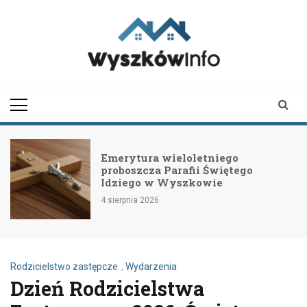
Skip
to
content
wyszkowinfo.pl
informator z Wyszkowa i
okolic
Emerytura wieloletniego
proboszcza Parafii Świętego
Idziego w Wyszkowie
4 sierpnia 2026
Rodzicielstwo zastępcze
,
Wydarzenia
Dzień Rodzicielstwa