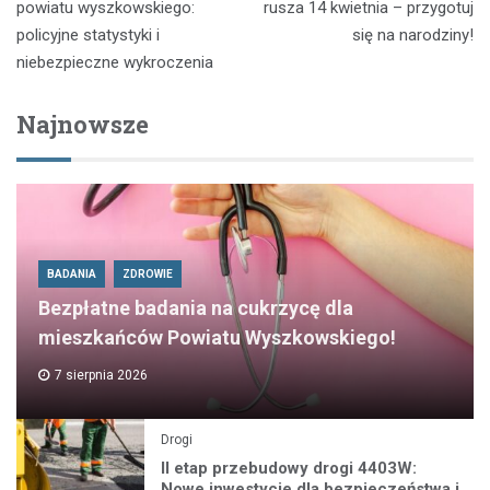
wpisu
powiatu wyszkowskiego:
rusza 14 kwietnia – przygotuj
policyjne statystyki i
się na narodziny!
niebezpieczne wykroczenia
Najnowsze
BADANIA
ZDROWIE
Bezpłatne badania na cukrzycę dla
mieszkańców Powiatu Wyszkowskiego!
7 sierpnia 2026
Drogi
II etap przebudowy drogi 4403W:
Nowe inwestycje dla bezpieczeństwa i