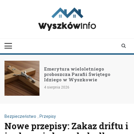
Skip
to
content
wyszkowinfo.pl
informator z Wyszkowa i
okolic
Emerytura wieloletniego
proboszcza Parafii Świętego
Idziego w Wyszkowie
4 sierpnia 2026
Bezpieczeństwo
,
Przepisy
Nowe przepisy: Zakaz driftu i