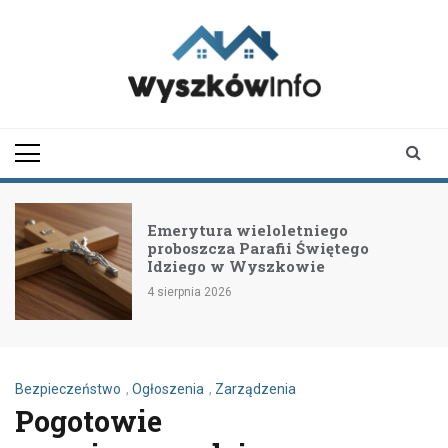
Skip
to
content
wyszkowinfo.pl
informator z Wyszkowa i
okolic
Emerytura wieloletniego
proboszcza Parafii Świętego
Idziego w Wyszkowie
4 sierpnia 2026
Bezpieczeństwo
,
Ogłoszenia
,
Zarządzenia
Pogotowie