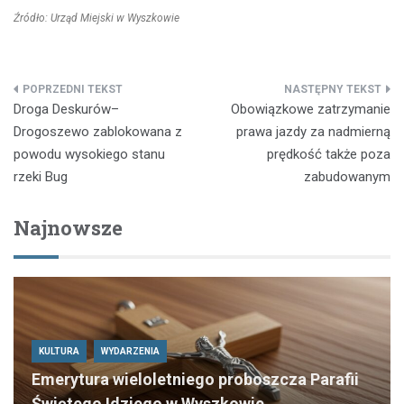
Źródło: Urząd Miejski w Wyszkowie
Nawigacja
Droga Deskurów–
Obowiązkowe zatrzymanie
wpisu
Drogoszewo zablokowana z
prawa jazdy za nadmierną
powodu wysokiego stanu
prędkość także poza
rzeki Bug
zabudowanym
Najnowsze
KULTURA
WYDARZENIA
Emerytura wieloletniego proboszcza Parafii
Świętego Idziego w Wyszkowie