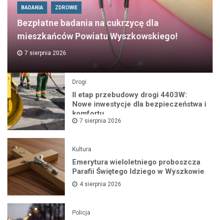
BADANIA
ZDROWIE
Bezpłatne badania na cukrzycę dla
mieszkańców Powiatu Wyszkowskiego!
7 sierpnia 2026
Drogi
II etap przebudowy drogi 4403W:
Nowe inwestycje dla bezpieczeństwa i
komfortu
7 sierpnia 2026
Kultura
Emerytura wieloletniego proboszcza
Parafii Świętego Idziego w Wyszkowie
4 sierpnia 2026
Policja