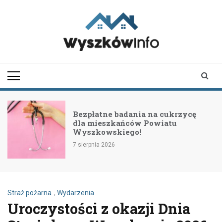
Skip
to
content
wyszkowinfo.pl
informator z Wyszkowa i
okolic
na cukrzycę
II etap przebudowy dro
owiatu
Nowe inwestycje dla
bezpieczeństwa i komf
7 sierpnia 2026
Straż pożarna
,
Wydarzenia
Uroczystości z okazji Dnia