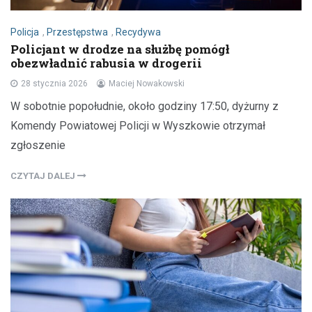
Policja
,
Przestępstwa
,
Recydywa
Policjant w drodze na służbę pomógł
obezwładnić rabusia w drogerii
28 stycznia 2026
Maciej Nowakowski
W sobotnie popołudnie, około godziny 17:50, dyżurny z
Komendy Powiatowej Policji w Wyszkowie otrzymał
zgłoszenie
CZYTAJ DALEJ