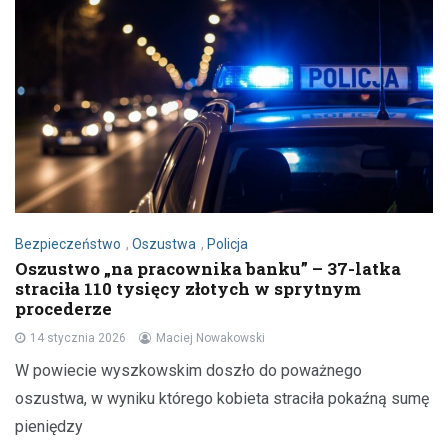
Bezpieczeństwo
,
Oszustwa
,
Policja
Oszustwo „na pracownika banku” – 37-latka
straciła 110 tysięcy złotych w sprytnym
procederze
14 stycznia 2026
Maciej Nowakowski
W powiecie wyszkowskim doszło do poważnego
oszustwa, w wyniku którego kobieta straciła pokaźną sumę
pieniędzy