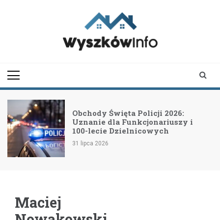
Skip
to
content
wyszkowinfo.pl
informator z Wyszkowa i
okolic
Obchody Święta Policji 2026:
Uznanie dla Funkcjonariuszy i
100-lecie Dzielnicowych
31 lipca 2026
Maciej
Nowakowski