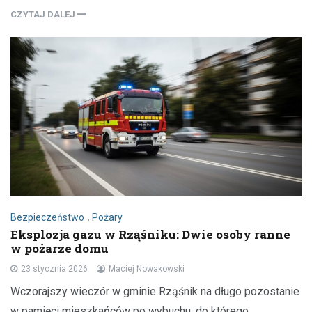
CZYTAJ DALEJ
Bezpieczeństwo
,
Pożary
Eksplozja gazu w Rząśniku: Dwie osoby ranne
w pożarze domu
23 stycznia 2026
Maciej Nowakowski
Wczorajszy wieczór w gminie Rząśnik na długo pozostanie
w pamięci mieszkańców po wybuchu, do którego