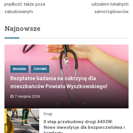
prędkość także poza
udziałem lokalnych
zabudowanym
samorządowców
Najnowsze
BADANIA
ZDROWIE
Bezpłatne badania na cukrzycę dla
mieszkańców Powiatu Wyszkowskiego!
7 sierpnia 2026
Drogi
II etap przebudowy drogi 4403W:
Nowe inwestycje dla bezpieczeństwa i