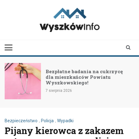
Skip
to
content
wyszkowinfo.pl
informator z Wyszkowa i
okolic
Bezpłatne badania na cukrzycę
dla mieszkańców Powiatu
Wyszkowskiego!
7 sierpnia 2026
Bezpieczeństwo
,
Policja
,
Wypadki
Pijany kierowca z zakazem