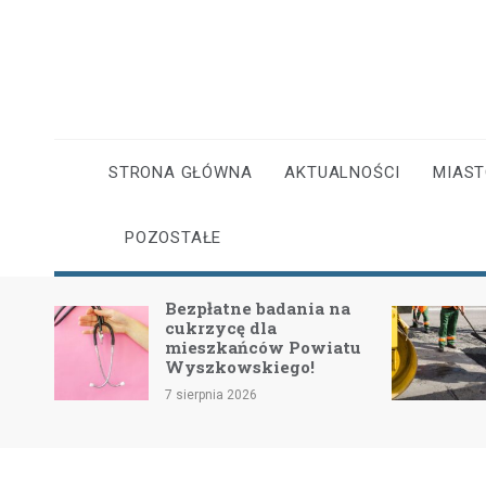
Skip
to
content
STRONA GŁÓWNA
AKTUALNOŚCI
MIAS
POZOSTAŁE
P
Bezpłatne badania na
I
cukrzycę dla
4
mieszkańców Powiatu
d
Wyszkowskiego!
k
7 sierpnia 2026
7 