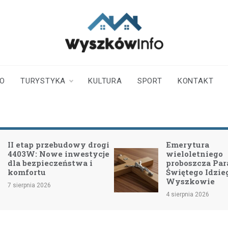
wyszkowinfo.pl
informator z Wyszkowa i
okolic
TO
TURYSTYKA
KULTURA
SPORT
KONTAKT
I etap przebudowy drogi
Emerytura
403W: Nowe inwestycje
wieloletniego
la bezpieczeństwa i
proboszcza Parafii
omfortu
Świętego Idziego 
Wyszkowie
sierpnia 2026
4 sierpnia 2026