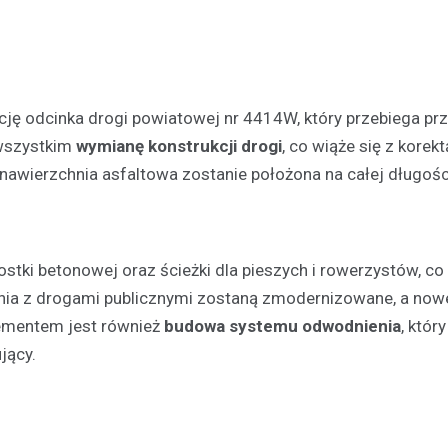
ę odcinka drogi powiatowej nr 4414W, który przebiega pr
 wszystkim
wymianę konstrukcji drogi
, co wiąże się z korekt
nawierzchnia asfaltowa zostanie położona na całej długośc
Plan modernizacji drogi p
4415W na Mazowszu – inw
bezpieczeństwo i komfort
stki betonowej oraz ścieżki dla pieszych i rowerzystów, co
19 września 2024
nia z drogami publicznymi zostaną zmodernizowane, a now
Rozważana jest rozbudowa odc
powiatowej trasy nr 4415W, pro
lementem jest również
budowa systemu odwodnienia
, któr
Leszczydół Stary przez Leszczy
jący.
do Leszczydół Podwielątki Wielą
Modernizacja…