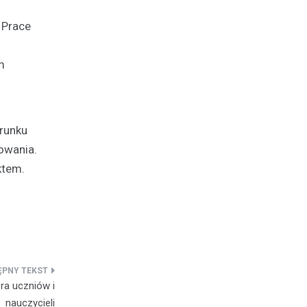
 Prace
m
erunku
owania.
ktem.
ra uczniów i
nauczycieli