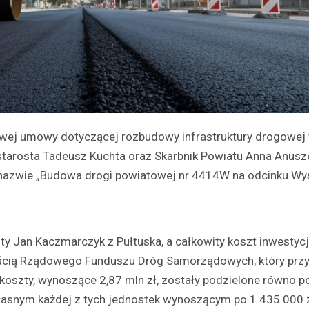
owej umowy dotyczącej rozbudowy infrastruktury drogowej
starosta Tadeusz Kuchta oraz Skarbnik Powiatu Anna Anus
u o nazwie „Budowa drogi powiatowej nr 4414W na odcinku W
ty Jan Kaczmarczyk z Pułtuska, a całkowity koszt inwestycj
częścią Rządowego Funduszu Dróg Samorządowych, który prz
koszty, wynoszące 2,87 mln zł, zostały podzielone równo 
asnym każdej z tych jednostek wynoszącym po 1 435 000 z