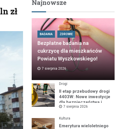
Najnowsze
n zł
BADANIA
ZDROWIE
Bezpłatne badania na
cukrzycę dla mieszkańców
Powiatu Wyszkowskiego!
7 sierpnia 2026
Drogi
II etap przebudowy drogi
4403W: Nowe inwestycje
dla bezpieczeństwa i
7 sierpnia 2026
komfortu
Kultura
Emerytura wieloletniego