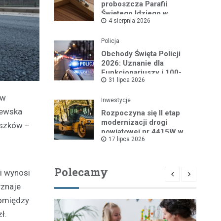
proboszcza Parafii
Świętego Idziego w
4 sierpnia 2026
Wyszkowie
Policja
Obchody Święta Policji
2026: Uznanie dla
Funkcjonariuszy i 100-
31 lipca 2026
lecie Dzielnicowych
 w
Inwestycje
zewska
Rozpoczyna się II etap
modernizacji drogi
yszków –
powiatowej nr 4415W w
17 lipca 2026
Leszczydole
Polecamy
i wynosi
yznaje
pomiędzy
ł.