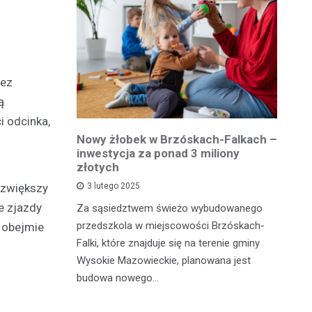
zez
ą
i odcinka,
owiatowej
Nowy żłobek w Brzóskach-Falkach –
P
estycja w
inwestycja za ponad 3 miliony
dr
 podróży
złotych
is
pu
 zwiększy
3 lutego 2025
e zjazdy
inka
Za sąsiedztwem świeżo wybudowanego
Je
wadzącej z
przedszkola w miejscowości Brzóskach-
y obejmie
in
dół Działki
Falki, które znajduje się na terenie gminy
mi
tki.
Wysokie Mazowieckie, planowana jest
bi
budowa nowego…
mo