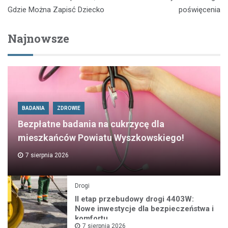
Gdzie Można Zapisć Dziecko
poświęcenia
Najnowsze
BADANIA
ZDROWIE
Bezpłatne badania na cukrzycę dla
mieszkańców Powiatu Wyszkowskiego!
7 sierpnia 2026
Drogi
II etap przebudowy drogi 4403W:
Nowe inwestycje dla bezpieczeństwa i
komfortu
7 sierpnia 2026