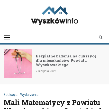
Skip
to
content
wyszkowinfo.pl
informator z Wyszkowa i
okolic
Bezpłatne badania na cukrzycę
dla mieszkańców Powiatu
Wyszkowskiego!
7 sierpnia 2026
Edukacja
,
Wydarzenia
Mali Matematycy z Powiatu