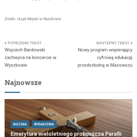
Źródło: Urząd Miejski w Wyszkowie
Nawigacja
Wojciech Bardowski
Nowy program wspierający
wpisu
zachwyca na koncercie w
cyfrową edukację
Wyszkowie
przedszkolną w Mazowszu
Najnowsze
KULTURA
WYDARZENIA
Emerytura wieloletniego proboszcza Parafii