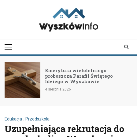
Skip
to
content
wyszkowinfo.pl
informator z Wyszkowa i
okolic
Emerytura wieloletniego
proboszcza Parafii Świętego
Idziego w Wyszkowie
4 sierpnia 2026
Edukacja
,
Przedszkola
Uzupełniająca rekrutacja do