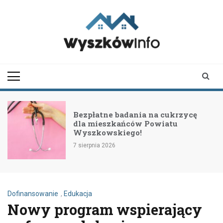
Skip
to
content
wyszkowinfo.pl
informator z Wyszkowa i
okolic
Bezpłatne badania na cukrzycę
dla mieszkańców Powiatu
Wyszkowskiego!
7 sierpnia 2026
Dofinansowanie
,
Edukacja
Nowy program wspierający