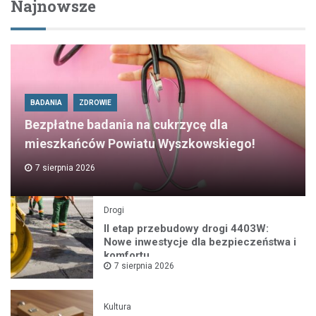
Najnowsze
BADANIA
ZDROWIE
Bezpłatne badania na cukrzycę dla
mieszkańców Powiatu Wyszkowskiego!
7 sierpnia 2026
Drogi
II etap przebudowy drogi 4403W:
Nowe inwestycje dla bezpieczeństwa i
komfortu
7 sierpnia 2026
Kultura