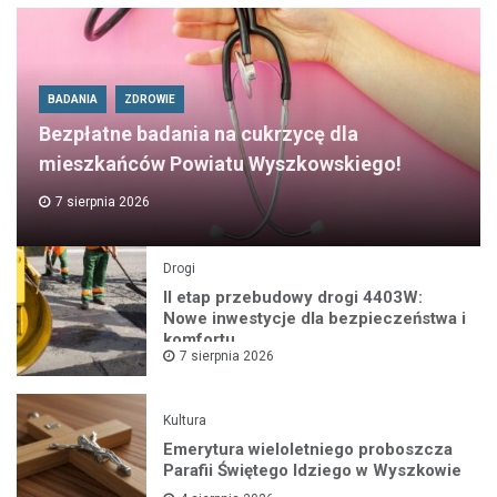
BADANIA
ZDROWIE
Bezpłatne badania na cukrzycę dla
mieszkańców Powiatu Wyszkowskiego!
7 sierpnia 2026
Drogi
II etap przebudowy drogi 4403W:
Nowe inwestycje dla bezpieczeństwa i
komfortu
7 sierpnia 2026
Kultura
Emerytura wieloletniego proboszcza
Parafii Świętego Idziego w Wyszkowie