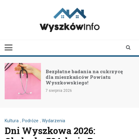
Skip
to
content
wyszkowinfo.pl
informator z Wyszkowa i
okolic
Bezpłatne badania na cukrzycę
dla mieszkańców Powiatu
Wyszkowskiego!
7 sierpnia 2026
7
Kultura
,
Podróże
,
Wydarzenia
Dni Wyszkowa 2026: