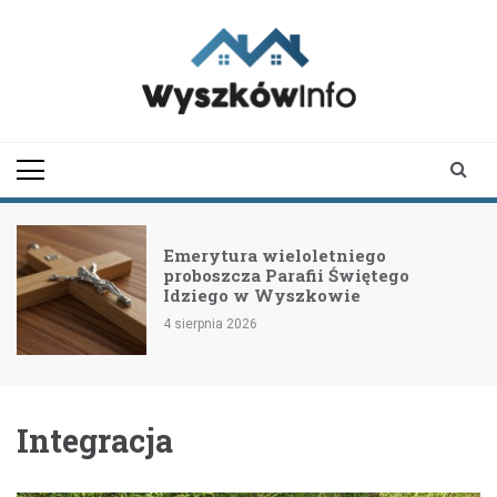
Skip
to
content
wyszkowinfo.pl
informator z Wyszkowa i
okolic
Emerytura wieloletniego
proboszcza Parafii Świętego
Idziego w Wyszkowie
4 sierpnia 2026
Integracja