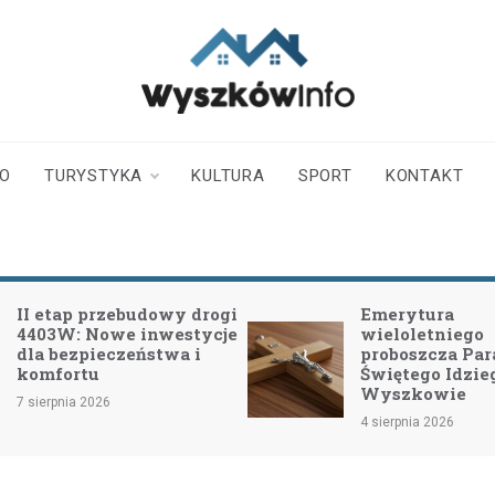
wyszkowinfo.pl
informator z Wyszkowa i
okolic
TO
TURYSTYKA
KULTURA
SPORT
KONTAKT
II etap przebudowy drogi
Emerytura
4403W: Nowe inwestycje
wieloletniego
dla bezpieczeństwa i
proboszcza Para
komfortu
Świętego Idzie
Wyszkowie
7 sierpnia 2026
4 sierpnia 2026