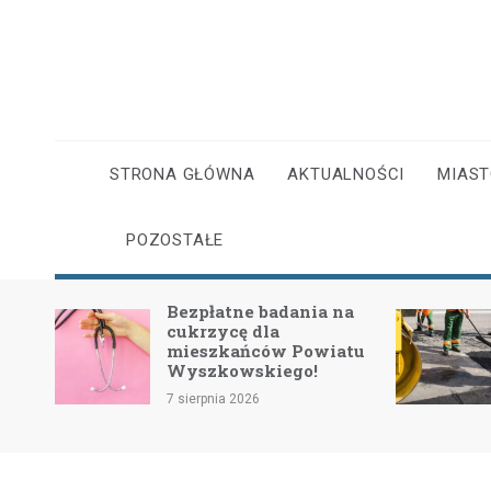
Skip
to
content
STRONA GŁÓWNA
AKTUALNOŚCI
MIAS
POZOSTAŁE
 OSP
Bezpłatne badania na
cukrzycę dla
ymi
mieszkańców Powiatu
Wyszkowskiego!
7 sierpnia 2026