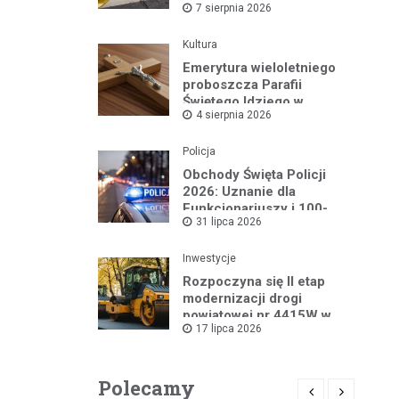
7 sierpnia 2026
komfortu
Kultura
Emerytura wieloletniego
proboszcza Parafii
Świętego Idziego w
4 sierpnia 2026
Wyszkowie
Policja
Obchody Święta Policji
2026: Uznanie dla
Funkcjonariuszy i 100-
31 lipca 2026
lecie Dzielnicowych
Inwestycje
Rozpoczyna się II etap
modernizacji drogi
powiatowej nr 4415W w
17 lipca 2026
Leszczydole
Polecamy