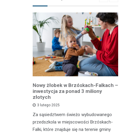
owiatowej
Nowy żłobek w Brzóskach-Falkach –
P
estycja w
inwestycja za ponad 3 miliony
dr
 podróży
złotych
is
pu
3 lutego 2025
inka
Za sąsiedztwem świeżo wybudowanego
Je
wadzącej z
przedszkola w miejscowości Brzóskach-
in
dół Działki
Falki, które znajduje się na terenie gminy