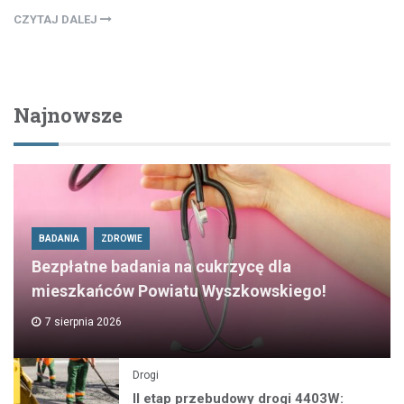
CZYTAJ DALEJ
Najnowsze
BADANIA
ZDROWIE
Bezpłatne badania na cukrzycę dla
mieszkańców Powiatu Wyszkowskiego!
7 sierpnia 2026
Drogi
II etap przebudowy drogi 4403W: