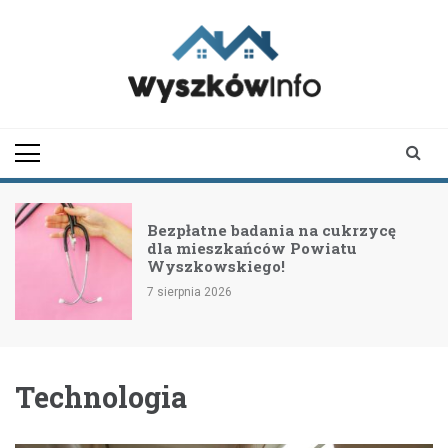
Skip
to
content
wyszkowinfo.pl
informator z Wyszkowa i
okolic
Bezpłatne badania na cukrzycę
dla mieszkańców Powiatu
Wyszkowskiego!
7 sierpnia 2026
Technologia