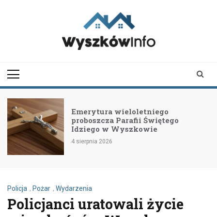
Skip
to
content
wyszkowinfo.pl
informator z Wyszkowa i
okolic
Emerytura wieloletniego
proboszcza Parafii Świętego
Idziego w Wyszkowie
4 sierpnia 2026
Policja
,
Pożar
,
Wydarzenia
Policjanci uratowali życie