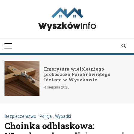
Skip
to
content
wyszkowinfo.pl
informator z Wyszkowa i
okolic
Emerytura wieloletniego
proboszcza Parafii Świętego
Idziego w Wyszkowie
4 sierpnia 2026
3
Bezpieczeństwo
,
Policja
,
Wypadki
Choinka odblaskowa: