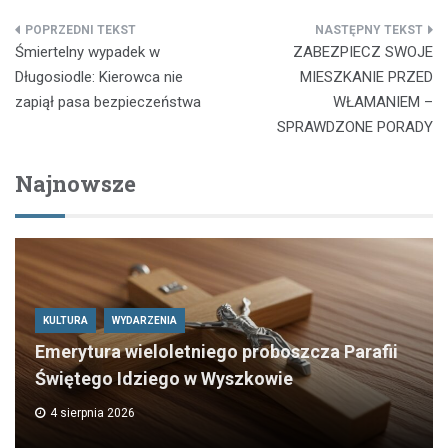
Nawigacja
Śmiertelny wypadek w
ZABEZPIECZ SWOJE
wpisu
Długosiodle: Kierowca nie
MIESZKANIE PRZED
zapiął pasa bezpieczeństwa
WŁAMANIEM –
SPRAWDZONE PORADY
Najnowsze
KULTURA
WYDARZENIA
Emerytura wieloletniego proboszcza Parafii
Świętego Idziego w Wyszkowie
4 sierpnia 2026