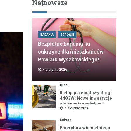
Najnowsze
BADANIA
ZDROWIE
Bezpłatne badania na
cukrzycę dla mieszkańców
Powiatu Wyszkowskiego!
7 sierpnia 2026
Drogi
II etap przebudowy drogi
4403W: Nowe inwestycje
dla bezpieczeństwa i
7 sierpnia 2026
komfortu
Kultura
Emerytura wieloletniego