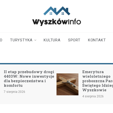
wyszkowinfo.pl
informator z Wyszkowa i
okolic
TO
TURYSTYKA
KULTURA
SPORT
KONTAKT
I etap przebudowy drogi
Emerytura
403W: Nowe inwestycje
wieloletniego
la bezpieczeństwa i
proboszcza Parafii
omfortu
Świętego Idziego 
Wyszkowie
sierpnia 2026
4 sierpnia 2026