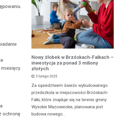
tępowaniu.
siadanie
owiatowej
Nowy żłobek w Brzóskach-Falkach –
P
ie
estycja w
inwestycja za ponad 3 miliony
dr
 miesięcy.
 podróży
złotych
is
pu
3 lutego 2025
inka
Za sąsiedztwem świeżo wybudowanego
Je
wadzącej z
przedszkola w miejscowości Brzóskach-
in
dół Działki
Falki, które znajduje się na terenie gminy
ia
mi
tki.
Wysokie Mazowieckie, planowana jest
bi
az ochronę
budowa nowego…
mo