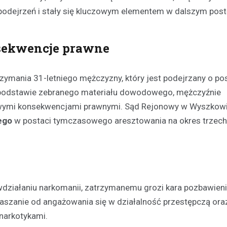
podejrzeń i stały się kluczowym elementem w dalszym pos
nsekwencje prawne
mania 31-letniego mężczyzny, który jest podejrzany o po
Na podstawie zebranego materiału dowodowego, mężczyźnie
Plan modernizacji drogi p
owymi konsekwencjami prawnymi. Sąd Rejonowy w Wyszkow
4415W na Mazowszu – inw
ego
w postaci tymczasowego aresztowania na okres trzech
bezpieczeństwo i komfort
19 września 2024
Rozważana jest rozbudowa odc
powiatowej trasy nr 4415W, pro
Leszczydół Stary przez Leszczy
działaniu narkomanii, zatrzymanemu grozi kara pozbawien
do Leszczydół Podwielątki Wielą
traszanie od angażowania się w działalność przestępczą or
Modernizacja…
narkotykami.