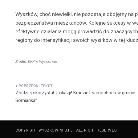
Wyszków, choć niewielki, nie pozostaje obojętny na p
bezpieczeństwa mieszkańców. Kolejne sukcesy w wal
efektywne działania mogą prowadzić do znaczących r
regiony do intensyfikacji swoich wysiłków w tej kluc
Źródło: KPP w Wyszkowie
Nawigacja
Złodziej skorzystał z okazji! Kradzież samochodu w gminie
wpisu
Somianka”
COPYRIGHT WYSZKOWINFO.PL | ALL RIGHT RESERVED