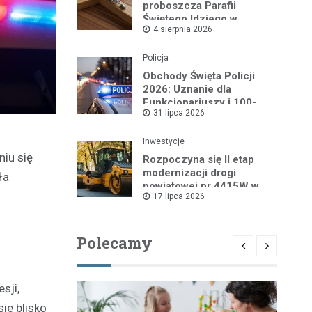
proboszcza Parafii
Świętego Idziego w
4 sierpnia 2026
Wyszkowie
Policja
Obchody Święta Policji
2026: Uznanie dla
Funkcjonariuszy i 100-
31 lipca 2026
lecie Dzielnicowych
Inwestycje
iu się
Rozpoczyna się II etap
modernizacji drogi
ła
powiatowej nr 4415W w
17 lipca 2026
Leszczydole
Polecamy
sji,
ie blisko