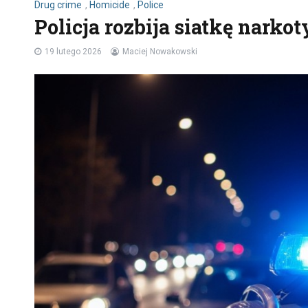
Drug crime
,
Homicide
,
Police
Policja rozbija siatkę nar
19 lutego 2026
Maciej Nowakowski