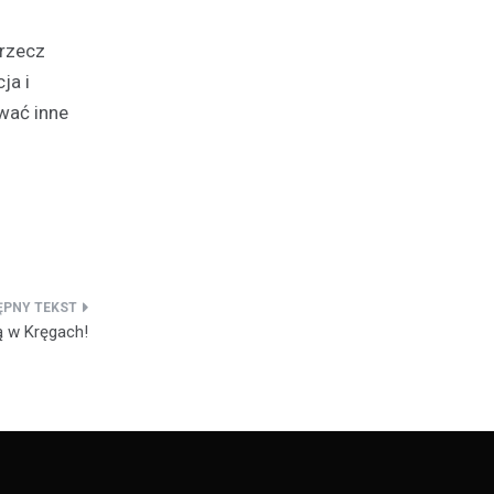
 rzecz
ja i
wać inne
ą w Kręgach!