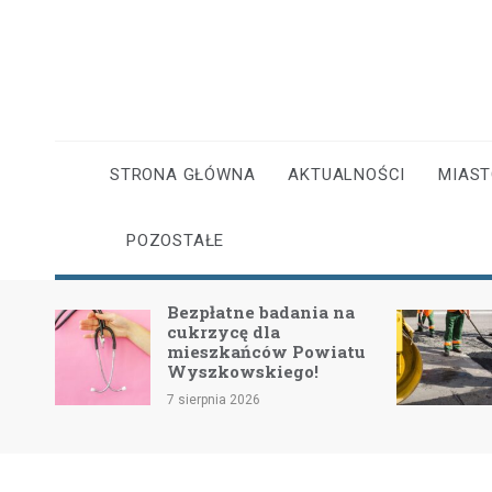
Skip
to
content
STRONA GŁÓWNA
AKTUALNOŚCI
MIAS
POZOSTAŁE
P
Bezpłatne badania na
I
cukrzycę dla
4
mieszkańców Powiatu
d
Wyszkowskiego!
k
7 sierpnia 2026
7 