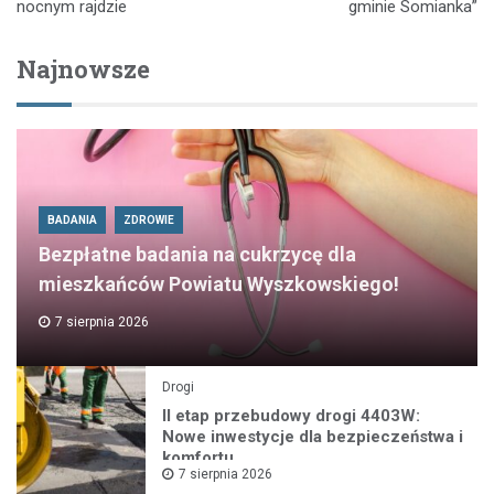
nocnym rajdzie
gminie Somianka”
Najnowsze
BADANIA
ZDROWIE
Bezpłatne badania na cukrzycę dla
mieszkańców Powiatu Wyszkowskiego!
7 sierpnia 2026
Drogi
II etap przebudowy drogi 4403W:
Nowe inwestycje dla bezpieczeństwa i
komfortu
7 sierpnia 2026