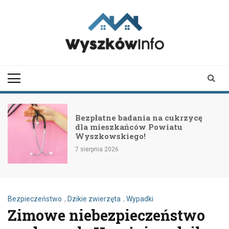
Skip
to
content
wyszkowinfo.pl
informator z Wyszkowa i
okolic
Bezpłatne badania na cukrzycę
dla mieszkańców Powiatu
Wyszkowskiego!
7 sierpnia 2026
Bezpieczeństwo
,
Dzikie zwierzęta
,
Wypadki
Zimowe niebezpieczeństwo