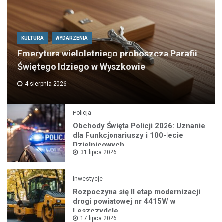
KULTURA
WYDARZENIA
Emerytura wieloletniego proboszcza Parafii
Świętego Idziego w Wyszkowie
4 sierpnia 2026
Policja
Obchody Święta Policji 2026: Uznanie
dla Funkcjonariuszy i 100-lecie
Dzielnicowych
31 lipca 2026
Inwestycje
Rozpoczyna się II etap modernizacji
drogi powiatowej nr 4415W w
Leszczydole
17 lipca 2026