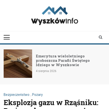
Skip
to
content
wyszkowinfo.pl
informator z Wyszkowa i
okolic
Emerytura wieloletniego
proboszcza Parafii Świętego
Idziego w Wyszkowie
4 sierpnia 2026
Bezpieczeństwo
,
Pożary
Eksplozja gazu w Rząśniku: