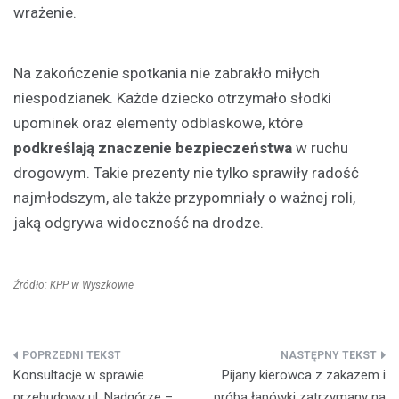
wrażenie.
Na zakończenie spotkania nie zabrakło miłych
niespodzianek. Każde dziecko otrzymało słodki
upominek oraz elementy odblaskowe, które
podkreślają znaczenie bezpieczeństwa
w ruchu
drogowym. Takie prezenty nie tylko sprawiły radość
najmłodszym, ale także przypomniały o ważnej roli,
jaką odgrywa widoczność na drodze.
Źródło: KPP w Wyszkowie
Nawigacja
Konsultacje w sprawie
Pijany kierowca z zakazem i
wpisu
przebudowy ul. Nadgórze –
próbą łapówki zatrzymany na