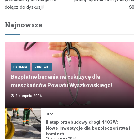
dołącz do dyskusji!
S8
Najnowsze
BADANIA
ZDROWIE
Bezpłatne badania na cukrzycę dla
mieszkańców Powiatu Wyszkowskiego!
7 sierpnia 2026
Drogi
II etap przebudowy drogi 4403W:
Nowe inwestycje dla bezpieczeństwa i
komfortu
7 sierpnia 2026