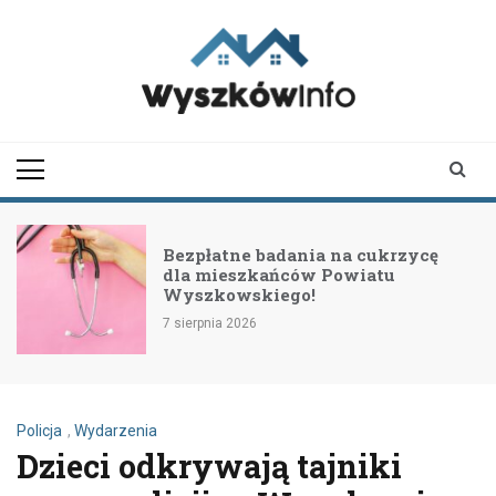
Skip
to
content
wyszkowinfo.pl
informator z Wyszkowa i
okolic
Bezpłatne badania na cukrzycę
dla mieszkańców Powiatu
Wyszkowskiego!
7 sierpnia 2026
Policja
,
Wydarzenia
Dzieci odkrywają tajniki