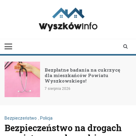
Skip
to
content
wyszkowinfo.pl
informator z Wyszkowa i
okolic
Bezpłatne badania na cukrzycę
dla mieszkańców Powiatu
Wyszkowskiego!
7 sierpnia 2026
Bezpieczeństwo
,
Policja
Bezpieczeństwo na drogach