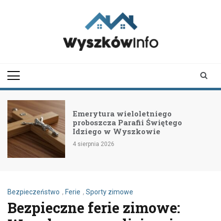
Skip
to
content
wyszkowinfo.pl
informator z Wyszkowa i
okolic
Emerytura wieloletniego
proboszcza Parafii Świętego
Idziego w Wyszkowie
4 sierpnia 2026
Bezpieczeństwo
,
Ferie
,
Sporty zimowe
Bezpieczne ferie zimowe: