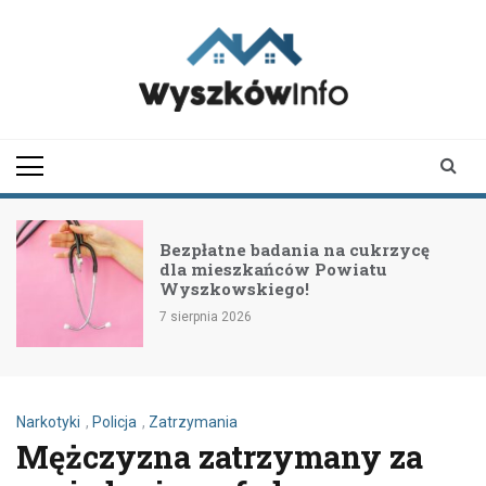
Skip
to
content
wyszkowinfo.pl
informator z Wyszkowa i
okolic
Bezpłatne badania na cukrzycę
dla mieszkańców Powiatu
Wyszkowskiego!
7 sierpnia 2026
Narkotyki
,
Policja
,
Zatrzymania
Mężczyzna zatrzymany za