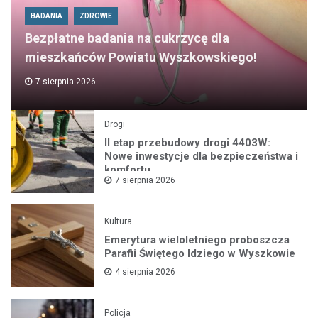
BADANIA
ZDROWIE
Bezpłatne badania na cukrzycę dla
mieszkańców Powiatu Wyszkowskiego!
7 sierpnia 2026
Drogi
II etap przebudowy drogi 4403W:
Nowe inwestycje dla bezpieczeństwa i
komfortu
7 sierpnia 2026
Kultura
Emerytura wieloletniego proboszcza
Parafii Świętego Idziego w Wyszkowie
4 sierpnia 2026
Policja