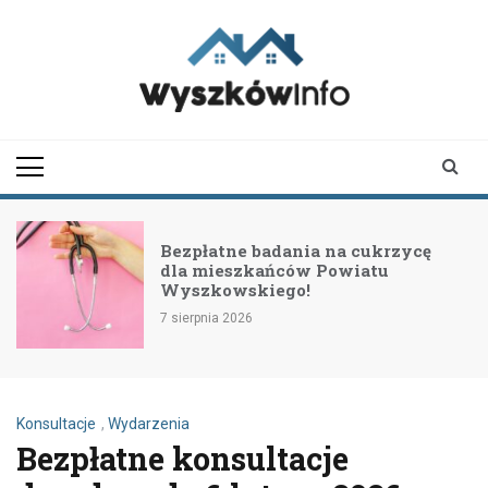
Skip
to
content
wyszkowinfo.pl
informator z Wyszkowa i
okolic
Bezpłatne badania na cukrzycę
dla mieszkańców Powiatu
Wyszkowskiego!
7 sierpnia 2026
Konsultacje
,
Wydarzenia
Bezpłatne konsultacje