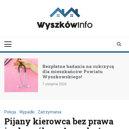
Skip
to
content
wyszkowinfo.pl
informator z Wyszkowa i
okolic
Bezpłatne badania na cukrzycę
dla mieszkańców Powiatu
Wyszkowskiego!
7 sierpnia 2026
Policja
,
Wypadki
,
Zatrzymania
Pijany kierowca bez prawa