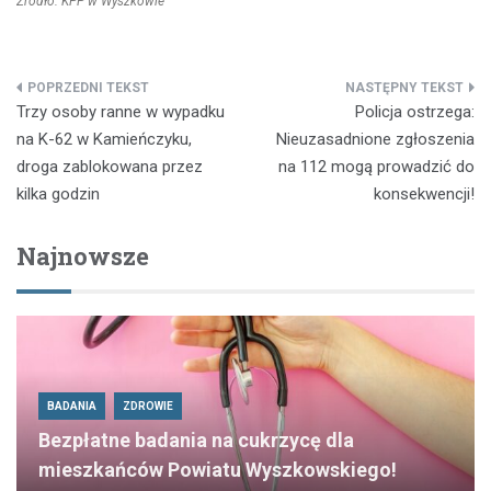
Źródło: KPP w Wyszkowie
Nawigacja
Trzy osoby ranne w wypadku
Policja ostrzega:
wpisu
na K-62 w Kamieńczyku,
Nieuzasadnione zgłoszenia
droga zablokowana przez
na 112 mogą prowadzić do
kilka godzin
konsekwencji!
Najnowsze
BADANIA
ZDROWIE
Bezpłatne badania na cukrzycę dla
mieszkańców Powiatu Wyszkowskiego!