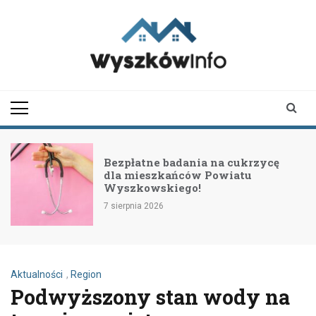
Skip
to
content
wyszkowinfo.pl
informator z Wyszkowa i
okolic
Bezpłatne badania na cukrzycę
dla mieszkańców Powiatu
Wyszkowskiego!
7 sierpnia 2026
Aktualności
,
Region
Podwyższony stan wody na