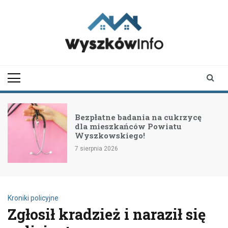
Skip
to
content
wyszkowinfo.pl
informator z Wyszkowa i
okolic
Bezpłatne badania na cukrzycę
dla mieszkańców Powiatu
Wyszkowskiego!
7 sierpnia 2026
Kroniki policyjne
Zgłosił kradzież i naraził się