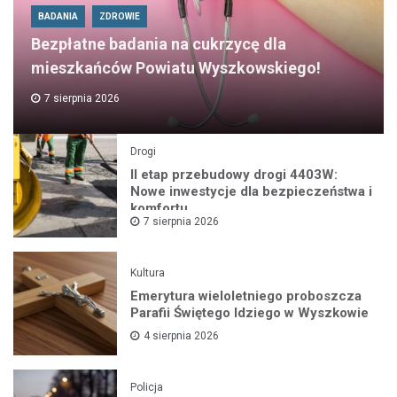
BADANIA
ZDROWIE
Bezpłatne badania na cukrzycę dla
mieszkańców Powiatu Wyszkowskiego!
7 sierpnia 2026
Drogi
II etap przebudowy drogi 4403W:
Nowe inwestycje dla bezpieczeństwa i
komfortu
7 sierpnia 2026
Kultura
Emerytura wieloletniego proboszcza
Parafii Świętego Idziego w Wyszkowie
4 sierpnia 2026
Policja