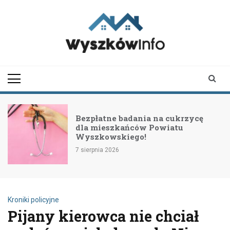
Skip
to
content
wyszkowinfo.pl
informator z Wyszkowa i
okolic
ania na cukrzycę
II etap przebudow
ców Powiatu
Nowe inwestycje 
go!
bezpieczeństwa i
7 sierpnia 2026
Kroniki policyjne
Pijany kierowca nie chciał