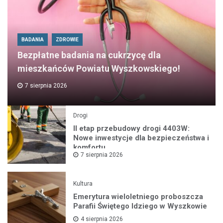
BADANIA
ZDROWIE
Bezpłatne badania na cukrzycę dla
mieszkańców Powiatu Wyszkowskiego!
7 sierpnia 2026
Drogi
II etap przebudowy drogi 4403W:
Nowe inwestycje dla bezpieczeństwa i
komfortu
7 sierpnia 2026
Kultura
Emerytura wieloletniego proboszcza
Parafii Świętego Idziego w Wyszkowie
4 sierpnia 2026