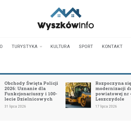
wyszkowinfo.pl
informator z Wyszkowa i
okolic
TO
TURYSTYKA
KULTURA
SPORT
KONTAKT
więta Policji
Rozpoczyna się II etap
anie dla
modernizacji drogi
riuszy i 100-
powiatowej nr 4415W w
ielnicowych
Leszczydole
17 lipca 2026