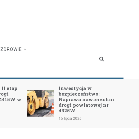
ZDROWIE
Inwestycja w
Nowa
bezpieczeństwo:
prze
Naprawa nawierzchni
Pecy
drogi powiatowej nr
13 lip
4325W
15 lipca 2026