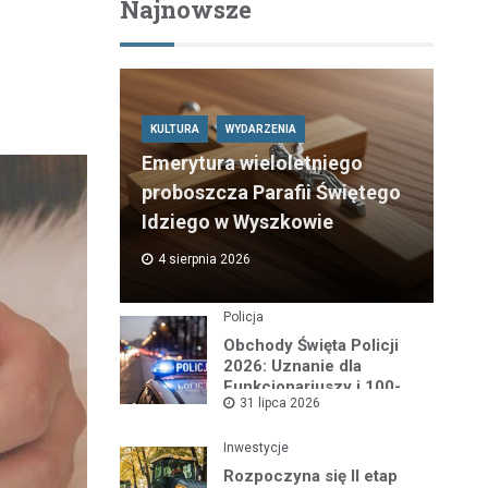
Najnowsze
KULTURA
WYDARZENIA
Emerytura wieloletniego
proboszcza Parafii Świętego
Idziego w Wyszkowie
4 sierpnia 2026
Policja
Obchody Święta Policji
2026: Uznanie dla
Funkcjonariuszy i 100-
31 lipca 2026
lecie Dzielnicowych
Inwestycje
Rozpoczyna się II etap