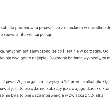
a kobieta postanowiła pojawić się z dzieckiem w ośrodku zd
 zapewne interwencji policji.
Plan modernizacji drogi p
dka, natychmiast zauważono, że coś jest nie w porządku. Od 
4415W na Mazowszu – inw
cko nie wyglądało najlepiej. Dokładne badania wykazały, że
bezpieczeństwo i komfort
19 września 2024
Rozważana jest rozbudowa odc
powiatowej trasy nr 4415W, pro
 2 piwa. W jej organizmie wykryto 1,6 promila alkoholu. Ojc
Leszczydół Stary przez Leszczy
wet jeśli to prawda, nie zobaczy już swojego dziecka, któ
do Leszczydół Podwielątki Wielą
e nie była to pierwsza interwencja w związku z 32-latką.
Modernizacja…