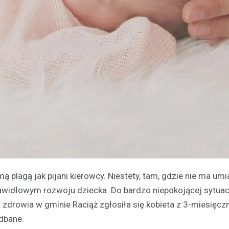
mą plagą jak pijani kierowcy. Niestety, tam, gdzie nie ma umi
awidłowym rozwoju dziecka. Do bardzo niepokojącej sytuac
drowia w gminie Raciąż zgłosiła się kobieta z 3-miesięc
edbane.