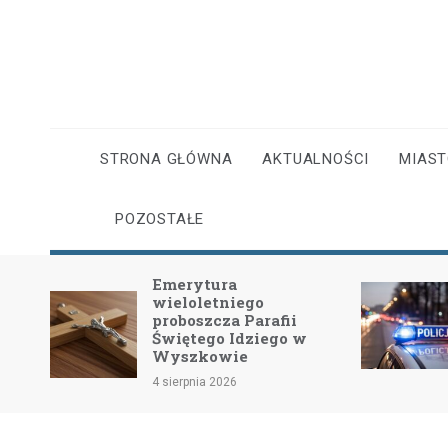
Skip
to
content
STRONA GŁÓWNA
AKTUALNOŚCI
MIAS
POZOSTAŁE
Emerytura
Obchody Ś
wieloletniego
2026: Uzn
proboszcza Parafii
Funkcjona
Świętego Idziego w
lecie Dz
Wyszkowie
31 lipca 2026
4 sierpnia 2026