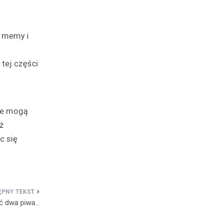
ą memy i
tej części
nie mogą
ż
c się
ść dwa piwa…