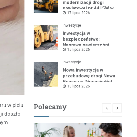
modernizacji drogi
powiatowej nr 4415W w
17 lipca 2026
Leszczydole
Inwestycje
Inwestycja w
bezpieczeństwo:
Naprawa nawierzchni
15 lipca 2026
drogi powiatowej nr
4325W
Inwestycje
Nowa inwestycja w
przebudowę drogi Nowa
Pecyna – Długosiodło!
13 lipca 2026
Polecamy
aru w piciu
ji doszło
znym