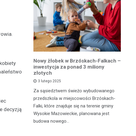
rowia.
owiatowej
Nowy żłobek w Brzóskach-Falkach –
P
kobiety
estycja w
inwestycja za ponad 3 miliony
dr
 maleństwo
 podróży
złotych
is
pu
3 lutego 2025
inka
Za sąsiedztwem świeżo wybudowanego
Je
wadzącej z
przedszkola w miejscowości Brzóskach-
iec
in
dół Działki
Falki, które znajduje się na terenie gminy
re decyzją
mi
tki.
Wysokie Mazowieckie, planowana jest
bi
budowa nowego…
mo