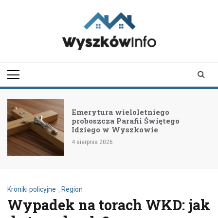
Skip
to
content
wyszkowinfo.pl
informator z Wyszkowa i
okolic
Emerytura wieloletniego
proboszcza Parafii Świętego
Idziego w Wyszkowie
4 sierpnia 2026
Kroniki policyjne
,
Region
Wypadek na torach WKD: jak