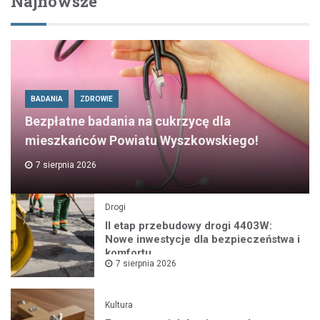
Najnowsze
BADANIA
ZDROWIE
Bezpłatne badania na cukrzycę dla
mieszkańców Powiatu Wyszkowskiego!
7 sierpnia 2026
Drogi
II etap przebudowy drogi 4403W:
Nowe inwestycje dla bezpieczeństwa i
komfortu
7 sierpnia 2026
Kultura