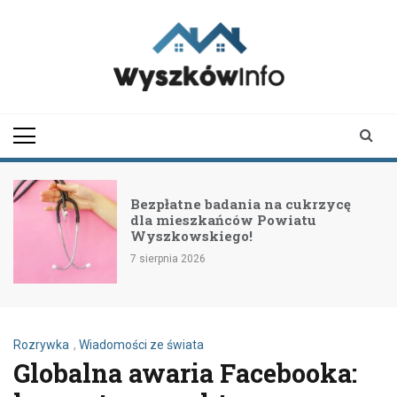
Skip
to
content
wyszkowinfo.pl
informator z Wyszkowa i
okolic
Bezpłatne badania na cukrzycę
dla mieszkańców Powiatu
Wyszkowskiego!
7 sierpnia 2026
Rozrywka
,
Wiadomości ze świata
Globalna awaria Facebooka: