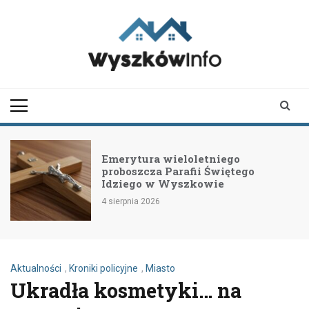
Skip
to
content
wyszkowinfo.pl
informator z Wyszkowa i
okolic
Emerytura wieloletniego
proboszcza Parafii Świętego
Idziego w Wyszkowie
4 sierpnia 2026
Aktualności
,
Kroniki policyjne
,
Miasto
Ukradła kosmetyki… na