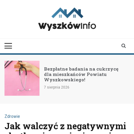
Skip
to
content
wyszkowinfo.pl
informator z Wyszkowa i
okolic
Bezpłatne badania na cukrzycę
dla mieszkańców Powiatu
Wyszkowskiego!
7 sierpnia 2026
Zdrowie
Jak walczyć z negatywnymi