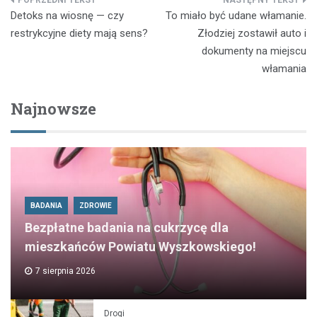
Nawigacja
Detoks na wiosnę — czy
To miało być udane włamanie.
wpisu
restrykcyjne diety mają sens?
Złodziej zostawił auto i
dokumenty na miejscu
włamania
Najnowsze
BADANIA
ZDROWIE
Bezpłatne badania na cukrzycę dla
mieszkańców Powiatu Wyszkowskiego!
7 sierpnia 2026
Drogi