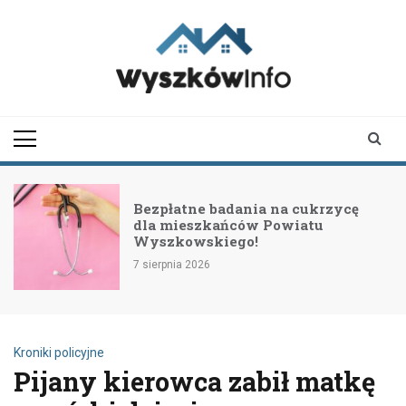
Skip
to
content
wyszkowinfo.pl
informator z Wyszkowa i
okolic
Bezpłatne badania na cukrzycę
dla mieszkańców Powiatu
Wyszkowskiego!
7 sierpnia 2026
Kroniki policyjne
Pijany kierowca zabił matkę