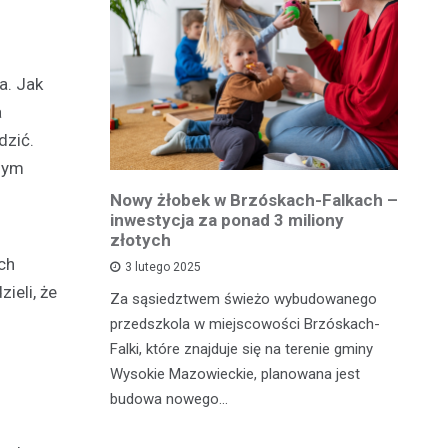
a. Jak
a
dzić.
snym
owiatowej
Nowy żłobek w Brzóskach-Falkach –
P
estycja w
inwestycja za ponad 3 miliony
dr
 podróży
złotych
is
pu
ch
3 lutego 2025
ieli, że
inka
Za sąsiedztwem świeżo wybudowanego
Je
wadzącej z
przedszkola w miejscowości Brzóskach-
in
dół Działki
Falki, które znajduje się na terenie gminy
mi
tki.
Wysokie Mazowieckie, planowana jest
bi
budowa nowego…
mo