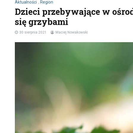
Aktualności
,
Region
Dzieci przebywające w ośro
się grzybami
30 sierpnia 2021
Maciej Nowakowski