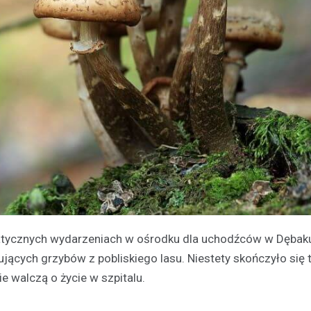
matycznych wydarzeniach w ośrodku dla uchodźców w Dębaku
rujących grzybów z pobliskiego lasu. Niestety skończyło się 
e walczą o życie w szpitalu.