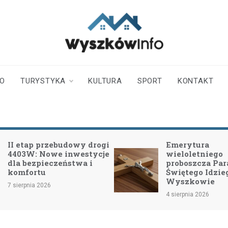
wyszkowinfo.pl
informator z Wyszkowa i
okolic
TO
TURYSTYKA
KULTURA
SPORT
KONTAKT
dowy drogi
Emerytura
nwestycje
wieloletniego
stwa i
proboszcza Parafii
Świętego Idziego w
Wyszkowie
4 sierpnia 2026