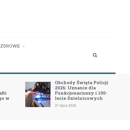
ZDROWIE
Obchody Święta Policji
Rozpoczyna
2026: Uznanie dla
modernizac
Funkcjonariuszy i 100-
powiatowe
lecie Dzielnicowych
Leszczydo
31 lipca 2026
17 lipca 2026