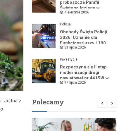
proboszcza Parafii
Świętego Idziego w
4 sierpnia 2026
Wyszkowie
Policja
Obchody Święta Policji
2026: Uznanie dla
Funkcjonariuszy i 100-
31 lipca 2026
lecie Dzielnicowych
Inwestycje
Rozpoczyna się II etap
modernizacji drogi
powiatowej nr 4415W w
17 lipca 2026
Leszczydole
. Jedna z
Polecamy
to