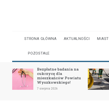
Skip
to
content
STRONA GŁÓWNA
AKTUALNOŚCI
MIAS
POZOSTAŁE
Bezpłatne badania na
II etap przebu
cukrzycę dla
4403W: Nowe i
mieszkańców Powiatu
dla bezpieczeń
Wyszkowskiego!
komfortu
7 sierpnia 2026
7 sierpnia 2026