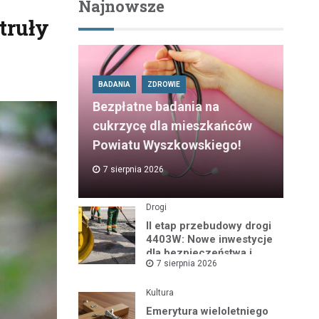
Najnowsze
truły
BADANIA
ZDROWIE
Bezpłatne badania na
cukrzycę dla mieszkańców
Powiatu Wyszkowskiego!
7 sierpnia 2026
Drogi
II etap przebudowy drogi
4403W: Nowe inwestycje
dla bezpieczeństwa i
7 sierpnia 2026
komfortu
Kultura
Emerytura wieloletniego