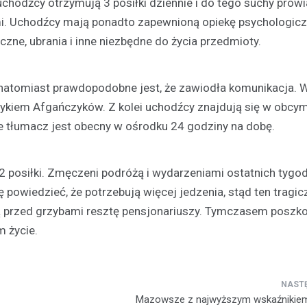
hodźcy otrzymują 3 posiłki dziennie i do tego suchy prowi
ymi. Uchodźcy mają ponadto zapewnioną opiekę psychologicz
zne, ubrania i inne niezbędne do życia przedmioty.
, natomiast prawdopodobne jest, że zawiodła komunikacja. 
ykiem Afgańczyków. Z kolei uchodźcy znajdują się w obcym 
że tłumacz jest obecny w ośrodku 24 godziny na dobę.
2 posiłki. Zmęczeni podróżą i wydarzeniami ostatnich tygod
powiedzieć, że potrzebują więcej jedzenia, stąd ten tragicz
gą przed grzybami resztę pensjonariuszy. Tymczasem posz
m życie.
Mazowsze z najwyższym wskaźnikiem