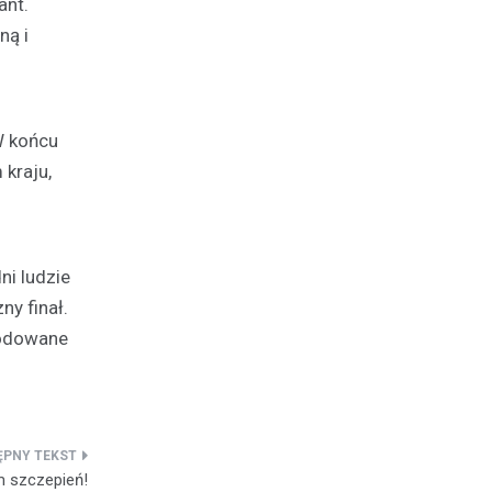
ant.
ną i
W końcu
kraju,
ni ludzie
ny finał.
kodowane
 szczepień!