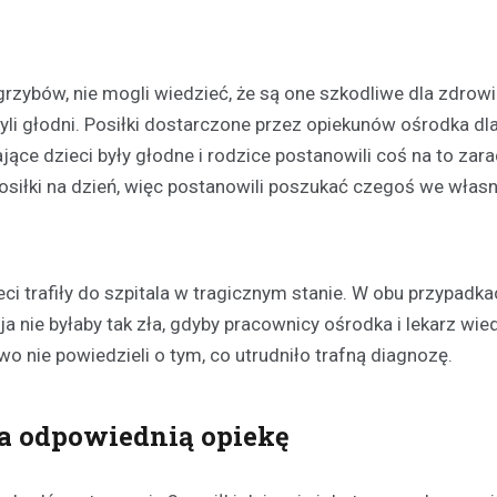
grzybów, nie mogli wiedzieć, że są one szkodliwe dla zdrowi
byli głodni. Posiłki dostarczone przez opiekunów ośrodka dl
ce dzieci były głodne i rodzice postanowili coś na to zara
osiłki na dzień, więc postanowili poszukać czegoś we wła
Plan modernizacji drogi p
4415W na Mazowszu – inw
bezpieczeństwo i komfort
ci trafiły do szpitala w tragicznym stanie. W obu przypadka
19 września 2024
 nie byłaby tak zła, gdyby pracownicy ośrodka i lekarz wiedz
Rozważana jest rozbudowa odc
wo nie powiedzieli o tym, co utrudniło trafną diagnozę.
powiatowej trasy nr 4415W, pro
Leszczydół Stary przez Leszczy
do Leszczydół Podwielątki Wielą
a odpowiednią opiekę
Modernizacja…