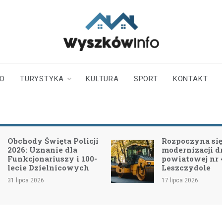
wyszkowinfo.pl
informator z Wyszkowa i
okolic
TO
TURYSTYKA
KULTURA
SPORT
KONTAKT
Obchody Święta Policji
Rozpoczyna się 
2026: Uznanie dla
modernizacji d
Funkcjonariuszy i 100-
powiatowej nr
lecie Dzielnicowych
Leszczydole
31 lipca 2026
17 lipca 2026