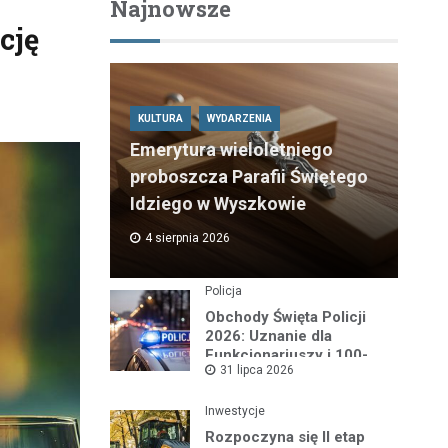
Najnowsze
cję
KULTURA
WYDARZENIA
Emerytura wieloletniego
proboszcza Parafii Świętego
Idziego w Wyszkowie
4 sierpnia 2026
Policja
Obchody Święta Policji
2026: Uznanie dla
Funkcjonariuszy i 100-
31 lipca 2026
lecie Dzielnicowych
Inwestycje
Rozpoczyna się II etap