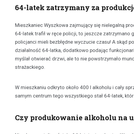
64-latek zatrzymany za produkcj
Mieszkaniec Wyszkowa zajmujący się nielegalną prod
64-latek trafił w ręce policji, to jeszcze zatrzyma
policjanci mieli bezbłędne wyczucie czasu! A skąd p
działalność 64-latka, dodatkowo podając funkcjonar
myślał otwierać drzwi, ale to nie powstrzymało mund
strażackiego.
W mieszkaniu odkryto około 400 l alkoholu i cały 
samym centrum tego wszystkiego stał 64-latek, któr
Czy produkowanie alkoholu na uż