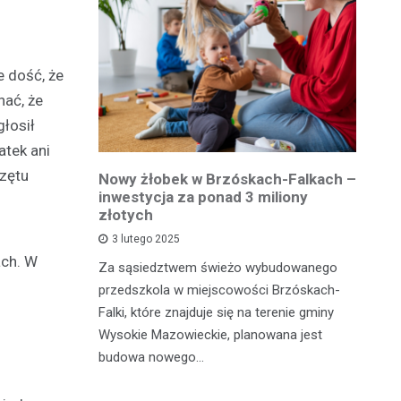
 dość, że
nać, że
głosił
atek ani
rzętu
owiatowej
Nowy żłobek w Brzóskach-Falkach –
P
estycja w
inwestycja za ponad 3 miliony
dr
 podróży
złotych
is
pu
3 lutego 2025
ach. W
inka
Za sąsiedztwem świeżo wybudowanego
Je
wadzącej z
przedszkola w miejscowości Brzóskach-
in
dół Działki
Falki, które znajduje się na terenie gminy
mi
tki.
Wysokie Mazowieckie, planowana jest
bi
budowa nowego…
mo