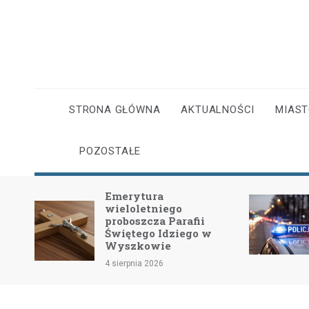
Skip
to
content
STRONA GŁÓWNA
AKTUALNOŚCI
MIAS
POZOSTAŁE
Emerytura
wieloletniego
dość
proboszcza Parafii
Świętego Idziego w
Wyszkowie
4 sierpnia 2026