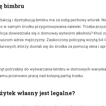
ę bimbru
ukcją i dystrybucją bimbru ma za sobą pechowy wtorek. Nie
no go w samym środku przygotowywania nalewki. Trzeba przyz
olicja dowiedziała się o domowej wytwórni alkoholu? Ktoś z
iuszom adres mężczyzny. Zaskoczony policyjną wizytą 64-l
urowych, którzy dostali się do środka za pomocą okna i sp
Plan modernizacji drogi p
4415W na Mazowszu – inw
bezpieczeństwo i komfort
19 września 2024
sprzęt potrzebny do wytwarzania bimbru w domowych warunk
Rozważana jest rozbudowa odc
emu przerwano pracę nad kolejną partią trunku.
powiatowej trasy nr 4415W, pro
Leszczydół Stary przez Leszczy
do Leszczydół Podwielątki Wielą
ytek własny jest legalne?
Modernizacja…