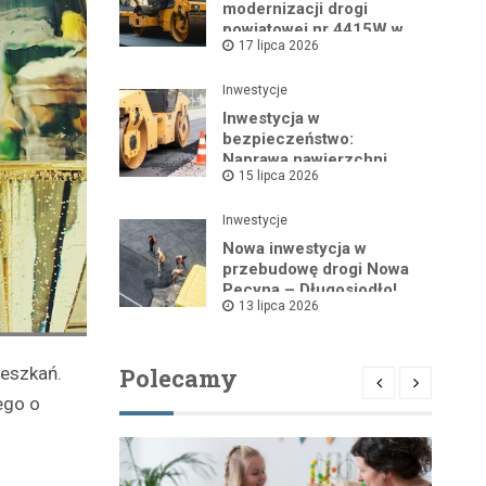
modernizacji drogi
powiatowej nr 4415W w
17 lipca 2026
Leszczydole
Inwestycje
Inwestycja w
bezpieczeństwo:
Naprawa nawierzchni
15 lipca 2026
drogi powiatowej nr
4325W
Inwestycje
Nowa inwestycja w
przebudowę drogi Nowa
Pecyna – Długosiodło!
13 lipca 2026
Polecamy
ieszkań.
ego o