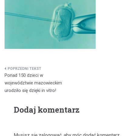
Nawigacja
Ponad 150 dzieci w
wpisu
województwie mazowieckim
urodziło się dzięki in vitro!
Dodaj komentarz
Musisz się
zalogować
, aby móc dodać komentarz.