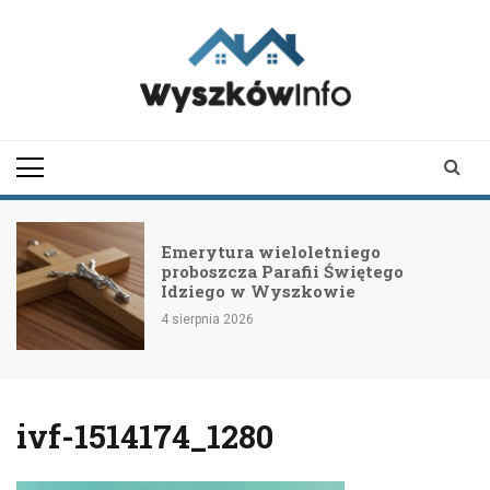
Skip
to
content
wyszkowinfo.pl
informator z Wyszkowa i
okolic
Emerytura wieloletniego
proboszcza Parafii Świętego
Idziego w Wyszkowie
4 sierpnia 2026
ivf-1514174_1280