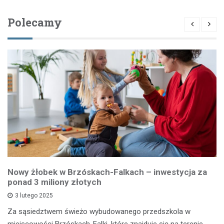
Polecamy
Nowy żłobek w Brzóskach-Falkach – inwestycja za
ponad 3 miliony złotych
3 lutego 2025
Za sąsiedztwem świeżo wybudowanego przedszkola w
miejscowości Brzóskach-Falki, które znajduje się na terenie