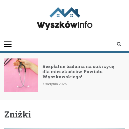
Skip
to
content
wyszkowinfo.pl
informator z Wyszkowa i
okolic
Bezpłatne badania na cukrzycę
dla mieszkańców Powiatu
Wyszkowskiego!
7 sierpnia 2026
Zniżki