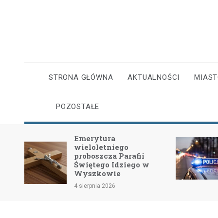
Skip
to
content
STRONA GŁÓWNA
AKTUALNOŚCI
MIAS
POZOSTAŁE
Emerytura
wieloletniego
dość
proboszcza Parafii
Świętego Idziego w
Wyszkowie
4 sierpnia 2026