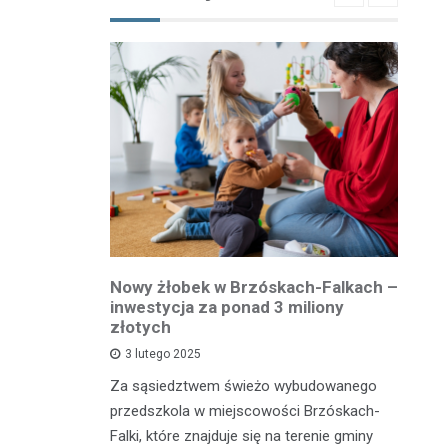
owiatowej
Nowy żłobek w Brzóskach-Falkach –
P
estycja w
inwestycja za ponad 3 miliony
dr
 podróży
złotych
is
pu
3 lutego 2025
inka
Za sąsiedztwem świeżo wybudowanego
Je
wadzącej z
przedszkola w miejscowości Brzóskach-
in
dół Działki
Falki, które znajduje się na terenie gminy