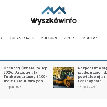
wyszkowinfo.pl
informator z Wyszkowa i
okolic
TO
TURYSTYKA
KULTURA
SPORT
KONTAKT
Obchody Święta Policji
Rozpoczyna się 
2026: Uznanie dla
modernizacji d
Funkcjonariuszy i 100-
powiatowej nr
lecie Dzielnicowych
Leszczydole
31 lipca 2026
17 lipca 2026