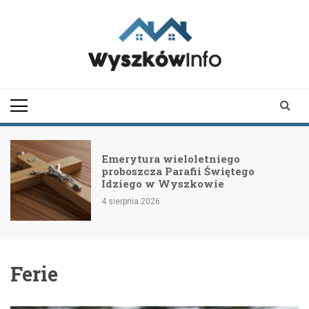
Skip
to
content
wyszkowinfo.pl
informator z Wyszkowa i
okolic
Emerytura wieloletniego
proboszcza Parafii Świętego
Idziego w Wyszkowie
4 sierpnia 2026
Ferie